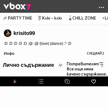
Member of
👾
🎉 PARTY TIME
👂 Клю – клю
🪀CHILL ZONE
⭐Li
krisito99
:D :D :D :D :D :@ :@ (love) (dance) :* :D
Инфо
СЛЕДВАЙ
2
Потребителят
Лично съдържание
все още няма
качено съдържание.