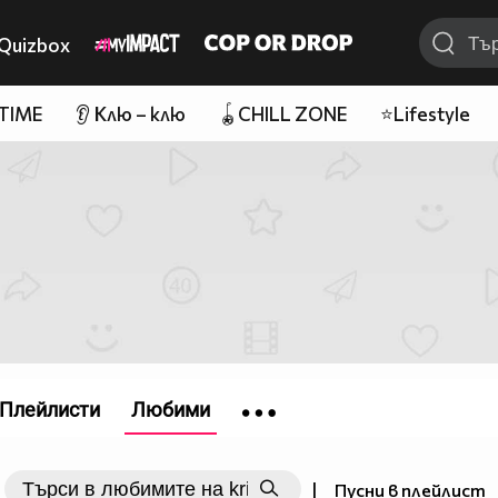
Quizbox
 TIME
👂 Клю – клю
🪀CHILL ZONE
⭐Lifestyle
Плейлисти
Любими
|
Пусни в плейлист