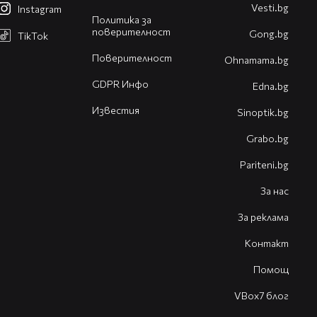
Vesti.bg
Instagram
Политика за
поверителност
Gong.bg
TikTok
Поверителност
Оhnamama.bg
GDPR Инфо
Edna.bg
Известия
Sinoptik.bg
Grabo.bg
Pariteni.bg
За нас
За реклама
Контакт
Помощ
VBox7 блог