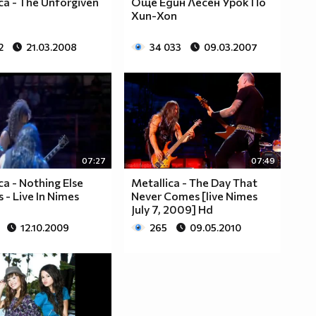
ca - The Unforgiven
Още Един Лесен Урок По
Хип-Хоп
2
21.03.2008
34 033
09.03.2007
07:27
07:49
ca - Nothing Else
Metallica - The Day That
 - Live In Nimes
Never Comes [live Nimes
July 7, 2009] Hd
12.10.2009
265
09.05.2010