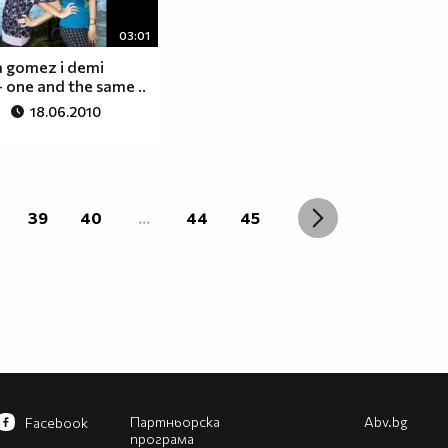
03:01
na gomez i demi
- one and the same ..
18.06.2010
39
40
...
44
45
Партньорска
Abv.bg
Facebook
програма