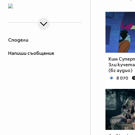
Сподели
Напиши съобщение
Ким Суперп
Зли кучета
(бг аудио)
8 070