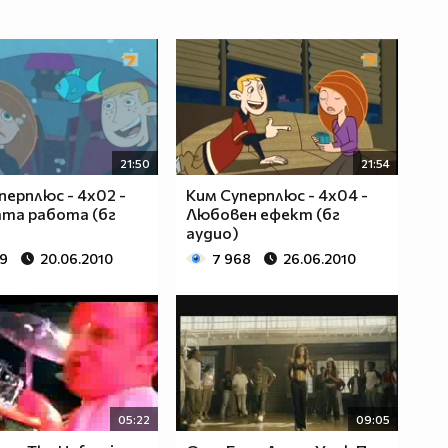
21:50
21:54
перплюс - 4x02 -
Ким Суперплюс - 4x04 -
та работа (бг
Любовен ефект (бг
аудио)
29
20.06.2010
7 968
26.06.2010
05:22
09:05