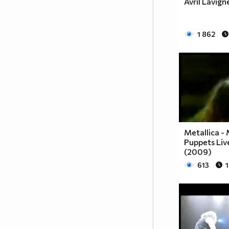
Avril Lavigne
1 862
Metallica -
Puppets Liv
(2009)
613
1