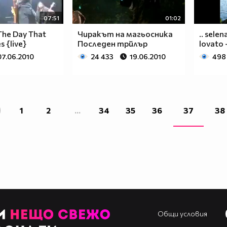
07:51
01:02
 The Day That
Чиракът на магьосника
.. sele
 {live}
Последен трйлър
lovato 
07.06.2010
24 433
19.06.2010
498
1
2
...
34
35
36
37
38
Общи условия