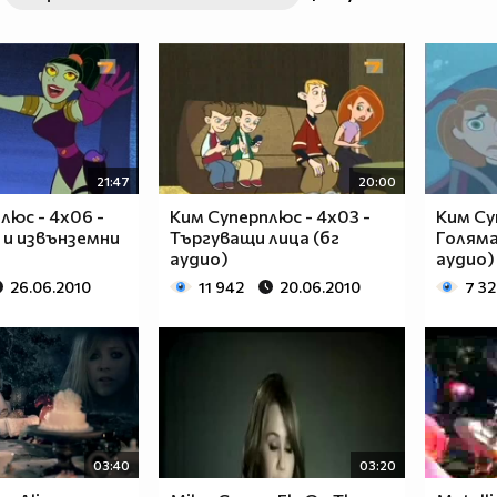
21:47
20:00
люс - 4x06 -
Ким Суперплюс - 4x03 -
Ким Су
 и извънземни
Търгуващи лица (бг
Голяма
аудио)
аудио)
26.06.2010
11 942
20.06.2010
7 3
03:40
03:20