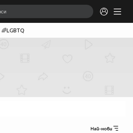
🌈LGBTQ
Най-нови