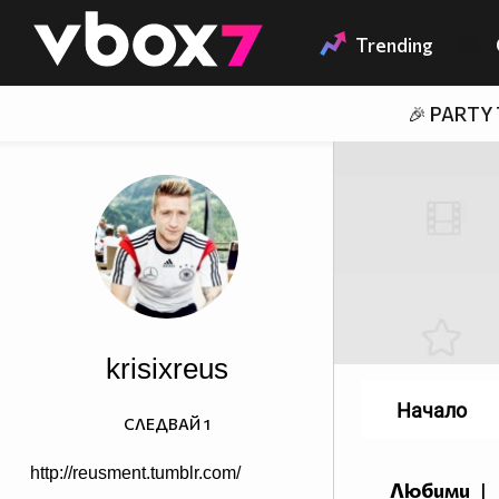
Member of
👾
Trending
🎉 PARTY
krisixreus
Начало
СЛЕДВАЙ
1
http://reusment.tumblr.com/
Любими
|