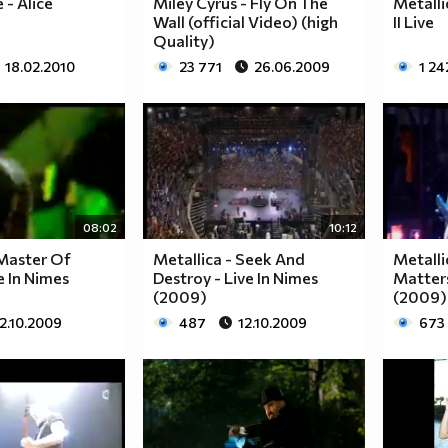
 - Alice
Miley Cyrus - Fly On The
Metalli
Wall (official Video) (high
II Live
Quality)
18.02.2010
23 771
26.06.2009
1 24
08:02
10:12
 Master Of
Metallica - Seek And
Metalli
e In Nimes
Destroy - Live In Nimes
Matters
(2009)
(2009)
2.10.2009
487
12.10.2009
673