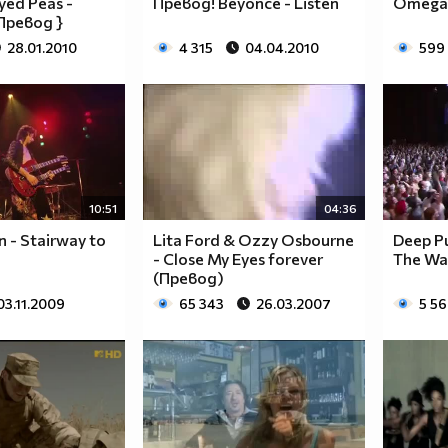
yed Peas -
Превод! Beyonce - Listen
Omega 
 Превод }
28.01.2010
4 315
04.04.2010
599
10:51
04:36
n - Stairway to
Lita Ford & Ozzy Osbourne
Deep P
- Close My Eyes forever
The Wa
(Превод)
03.11.2009
65 343
26.03.2007
5 5