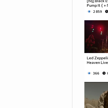
[hq] Black E
Pump It { +
2 859
Led Zeppeli
Heaven Live
366