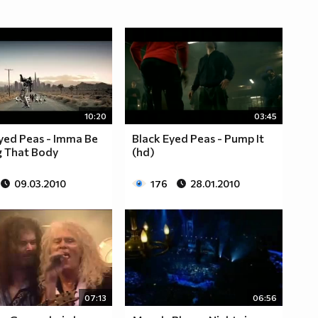
10:20
03:45
yed Peas - Imma Be
Black Eyed Peas - Pump It
g That Body
(hd)
09.03.2010
176
28.01.2010
07:13
06:56