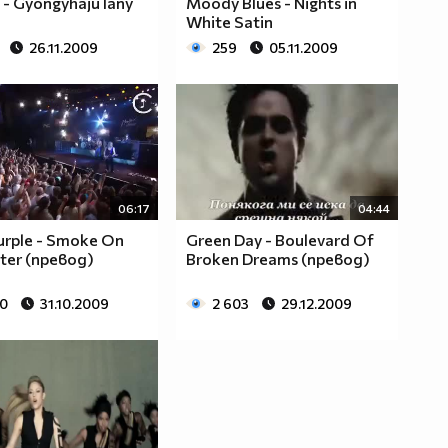
- Gyongyhaju lany
Moody Blues - Nights in
White Satin
26.11.2009
259
05.11.2009
06:17
04:44
urple - Smoke On
Green Day - Boulevard Of
ter (превод)
Broken Dreams (превод)
60
31.10.2009
2 603
29.12.2009