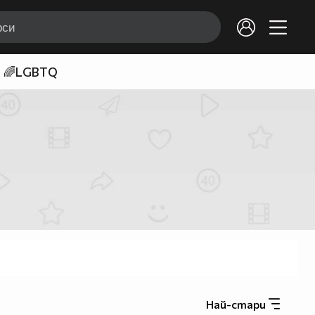
🌈LGBTQ
Най-стари