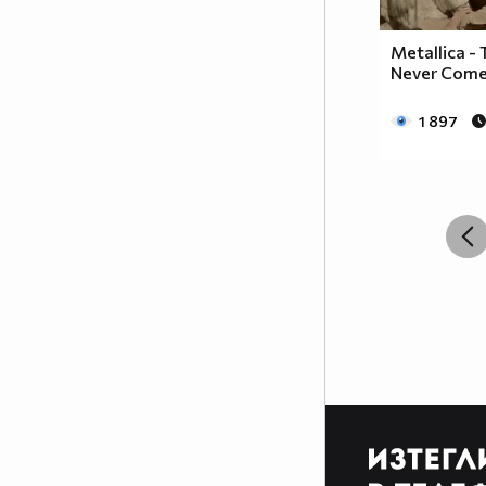
Metallica -
Never Comes
1 897