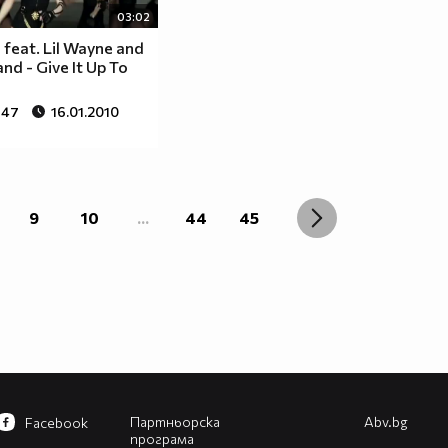
03:02
 feat. Lil Wayne and
nd - Give It Up To
947
16.01.2010
9
10
...
44
45
Партньорска
Abv.bg
Facebook
програма