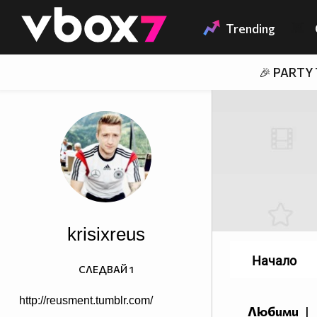
Member of
👾
Trending
🎉 PARTY
krisixreus
Начало
СЛЕДВАЙ
1
http://reusment.tumblr.com/
Любими
|