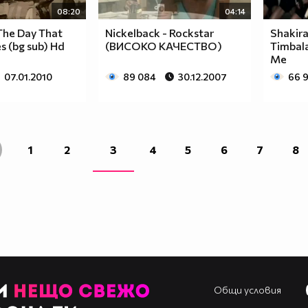
08:20
04:14
 The Day That
Nickelback - Rockstar
Shakira
 (bg sub) Hd
(ВИСОКО КАЧЕСТВО)
Timbala
Me
07.01.2010
89 084
30.12.2007
66 
1
2
3
4
5
6
7
8
Общи условия