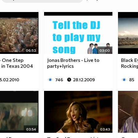
06:52
03:00
 - One Step
Jonas Brothers - Live to
Black E
e in Texas 2004
party+lyrics
Rockin
5.02.2010
746
28.12.2009
85
03:54
03:43