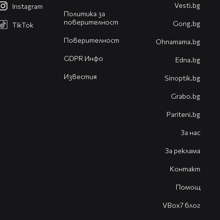
Vesti.bg
Instagram
Политика за
поверителност
Gong.bg
TikTok
Поверителност
Оhnamama.bg
GDPR Инфо
Edna.bg
Известия
Sinoptik.bg
Grabo.bg
Pariteni.bg
За нас
За реклама
Контакт
Помощ
VBox7 блог