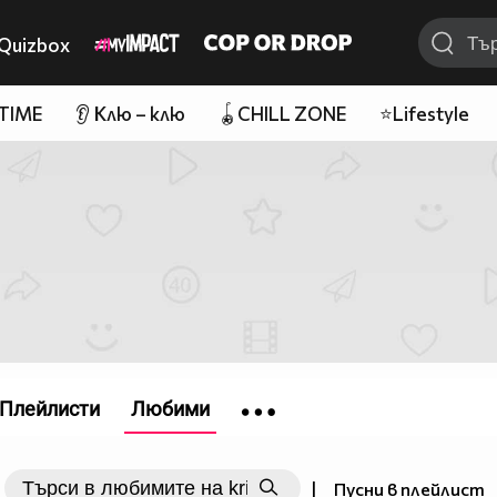
Quizbox
 TIME
👂 Клю – клю
🪀CHILL ZONE
⭐Lifestyle
Плейлисти
Любими
|
Пусни в плейлист