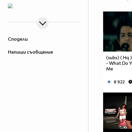
Сподели
Напиши съобщение
(subs) ( Hq
- What Do 
Me
8 922