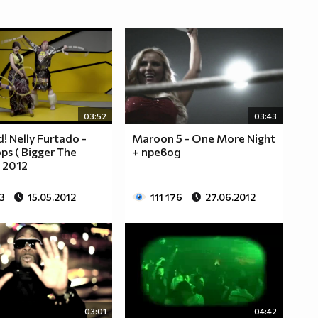
03:52
03:43
! Nelly Furtado -
Maroon 5 - One More Night
ps ( Bigger The
+ превод
 2012
3
15.05.2012
111 176
27.06.2012
03:01
04:42