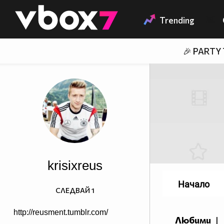
Member of
👾
Trending
🎉 PARTY
krisixreus
Начало
СЛЕДВАЙ
1
http://reusment.tumblr.com/
Любими
|