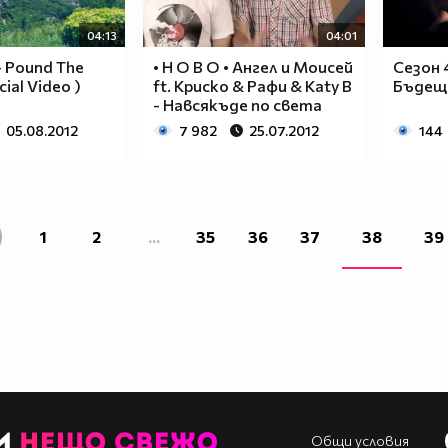
04:13
04:01
 - Pound The
• Н О В О • Ангел и Моисей
Сезон 4
cial Video )
ft. Криско & Рафи & Katy B
Бъдеще
- Навсякъде по света
05.08.2012
7 982
25.07.2012
144
1
2
...
35
36
37
38
39
Общи условия