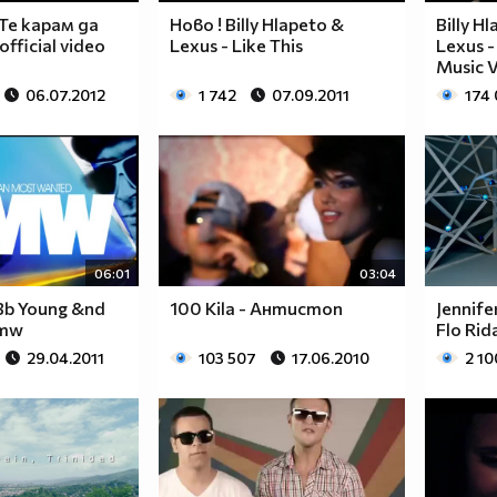
 Те карам да
Hово ! Billy Hlapeto &
Billy Hl
fficial video
Lexus - Like This
Lexus -
Music V
06.07.2012
1 742
07.09.2011
174
06:01
03:04
Bb Young &nd
100 Kila - Антистоп
Jennifer
Bmw
Flo Rid
29.04.2011
103 507
17.06.2010
2 10