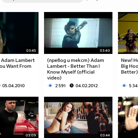
03:45
03:40
 ) Adam Lambert
(превод и текст) Adam
New! Hd
You Want From
Lambert - Better Than I
Big Hoo
Know Myself (official
Better)
video)
05.04.2010
2 591
04.02.2012
5 34
03:09
03:44