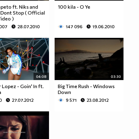
apeto ft. Niks and
100 kila - O Ye
 Dont Stop ( Official
ideo )
 007
28.07.2010
147 096
19.06.2010
04:08
03:30
 Lopez - Goin' In ft.
Big Time Rush - Windows
a
Down
0
27.07.2012
9 571
23.08.2012