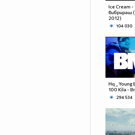
Ice Cream -
вибрираш (o
2012)
104 030
Hq _ Young 
100 Kila - 
294 534