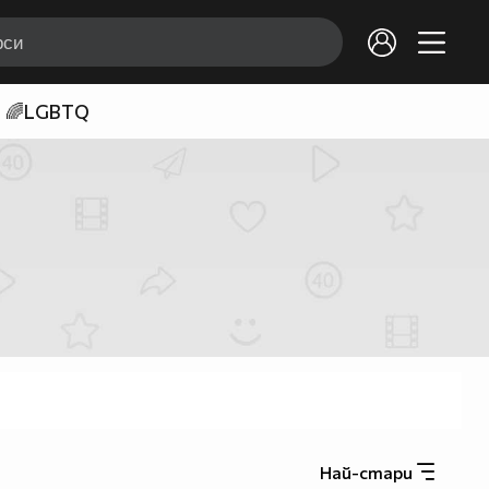
🌈LGBTQ
Най-стари