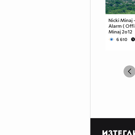
Nicki Minaj
Alarm ( Offi
Minaj 2o12
6 610