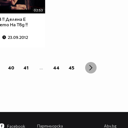
02:53
 !! Делена Е
то На Твд !!
23.09.2012
40
41
...
44
45
Партньорска
Abv.bg
Facebook