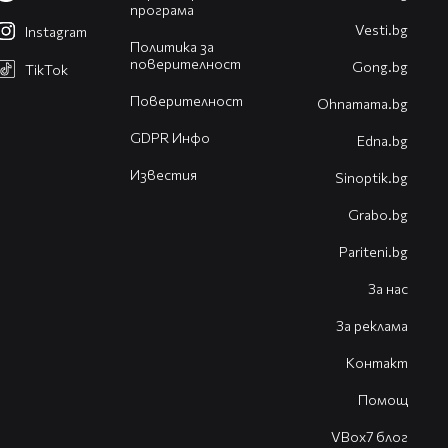
програма
Vesti.bg
Instagram
Политика за
поверителност
Gong.bg
TikTok
Поверителност
Оhnamama.bg
GDPR Инфо
Edna.bg
Известия
Sinoptik.bg
Grabo.bg
Pariteni.bg
За нас
За реклама
Контакт
Помощ
VBox7 блог