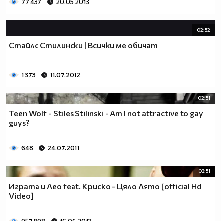
77 437
20.05.2013
02:52
Стайлс Стилински | Всички ме обичат
1 373
11.07.2012
02:51
Teen Wolf - Stiles Stilinski - Am I not attractive to gay
guys?
648
24.07.2011
03:51
Играта и Лео feat. Криско - Цяло Лято [official Hd
Video]