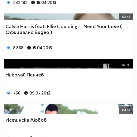
242 182
18.04.2013
03:46
Calvin Harris feat. Ellie Goulding - I Need Your Love (
Официално Видео )
8 868
15.04.2013
02:50
Николай Пенчев
766
09.07.2012
04:39
Истинска Любов !