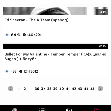
04:49
Ed Sheeran - The A Team (превод)
13 973
14.07.2011
03:10
Bullet For My Valentine - Temper Temper ( Официално
видео ) + бг субс
456
12.11.2012
1
2
...
36
37
38
39
40
41
42
43
44
45