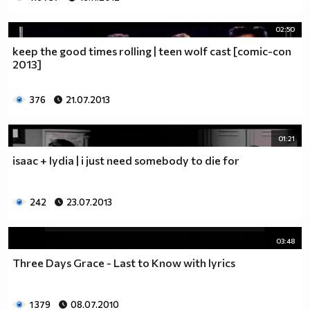
02:50
keep the good times rolling | teen wolf cast [comic-con
2013]
376
21.07.2013
01:21
isaac + lydia | i just need somebody to die for
242
23.07.2013
03:48
Three Days Grace - Last to Know with lyrics
1 379
08.07.2010