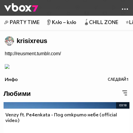
Member of
👾
🎉 PARTY TIME
👂 Клю – клю
🪀CHILL ZONE
⭐Li
krisixreus
http://reusment.tumblr.com/
Инфо
СЛЕДВАЙ
1
Любими
03:18
Venzy ft. Pe4enkata - Под открито небе (official
video)