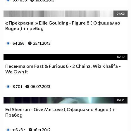
957 898
16.06.2013
04:03
« Прекрасна! » Ellie Goulding - Figure 8 ( Официално
Видео ) + превод
64 256
25.11.2012
02:37
Песента от Fast & Furious 6 • 2 Chainz, Wiz Khalifa -
We Own It
8 701
06.07.2013
04:21
Ed Sheeran - Give Me Love ( Официално Видео ) +
Превод
116 737
16.11.2012