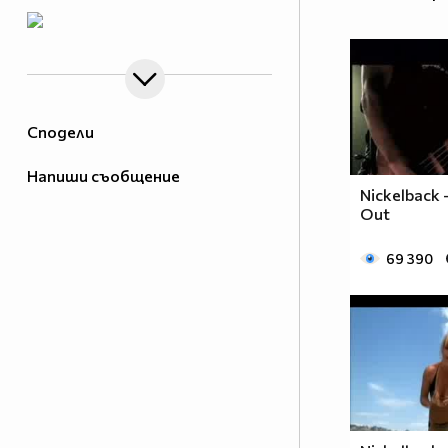
Сподели
Напиши съобщение
Nickelback 
Out
69 390