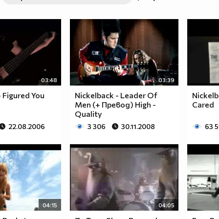
03:48
03:39
- Figured You
Nickelback - Leader Of
Nickelb
Men (+ Превод) High -
Cared
Quality
22.08.2006
3 306
30.11.2008
63 5
04:15
04:05