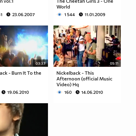
n vol.1
The Cheetah Girls 3 - One
World
51
23.06.2007
1 544
11.01.2009
03:37
05:11
ack - Burn It To the
Nickelback - This
d
Afternoon (official Music
Video) Hq
19.06.2010
160
14.06.2010