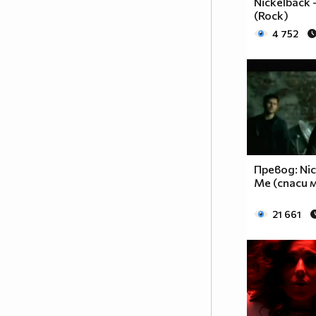
Nickelback 
(Rock)
4 752
Превод: Nic
Me (спаси м
21 661