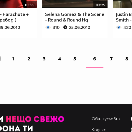
03:55
03:25
 - Parachute +
Selena Gomez & The Scene
Justin B
ревод )
- Round & Round Hq
Smith -
19.06.2010
310
25.06.2010
420
1
2
3
4
5
6
7
8
Общи условия
Кодекс