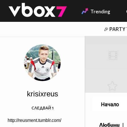
Member of
👾
Trending
🎉 PARTY
krisixreus
Начало
СЛЕДВАЙ
1
http://reusment.tumblr.com/
Любими
|