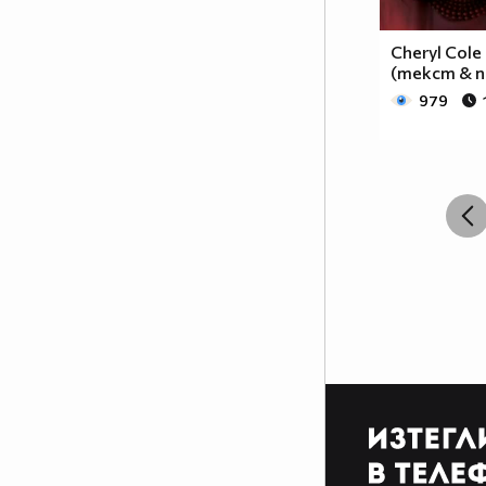
Cheryl Cole
(текст & п
979