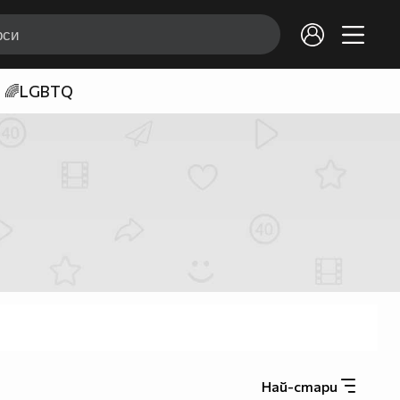
🌈LGBTQ
Най-стари