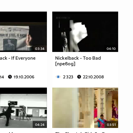
03:34
04:10
ack - If Everyone
Nickelback - Too Bad
[превод]
14
19.10.2006
2 323
22.10.2008
04:24
03:51