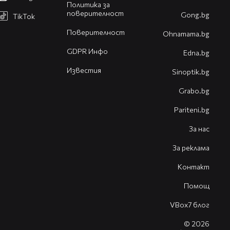
Политика за
поверителност
Gong.bg
TikTok
Поверителност
Оhnamama.bg
GDPR Инфо
Edna.bg
Известия
Sinoptik.bg
Grabo.bg
Pariteni.bg
За нас
За реклама
Контакт
Помощ
VBox7 блог
© 2026