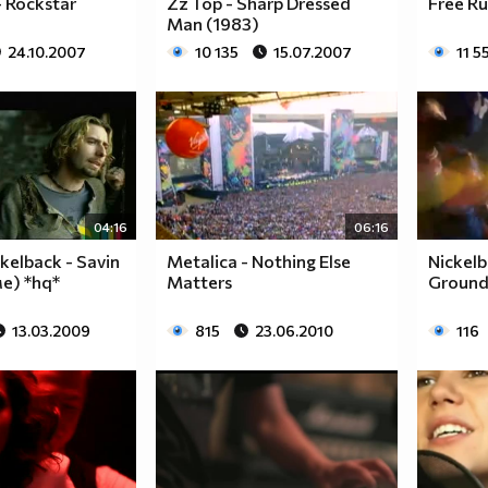
- Rockstar
Zz Top - Sharp Dressed
Free Ru
Man (1983)
24.10.2007
10 135
15.07.2007
11 5
04:16
06:16
kelback - Savin
Metalica - Nothing Else
Nickelb
е) *hq*
Matters
Groun
13.03.2009
815
23.06.2010
116