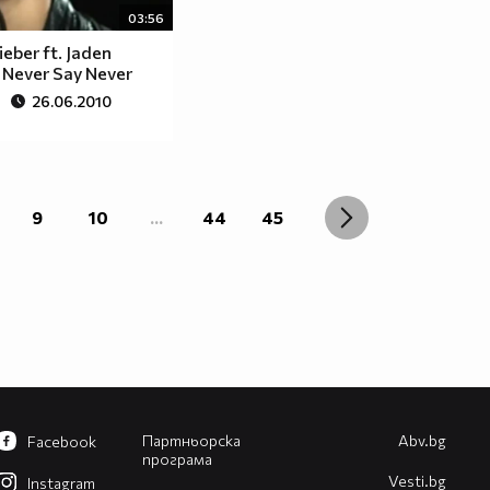
03:56
ieber ft. Jaden
 Never Say Never
26.06.2010
9
10
...
44
45
Партньорска
Abv.bg
Facebook
програма
Vesti.bg
Instagram