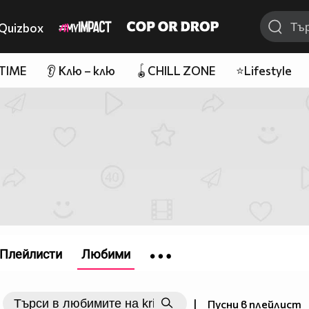
Quizbox
 TIME
👂 Клю – клю
🪀CHILL ZONE
⭐Lifestyle
Плейлисти
Любими
|
Пусни в плейлист