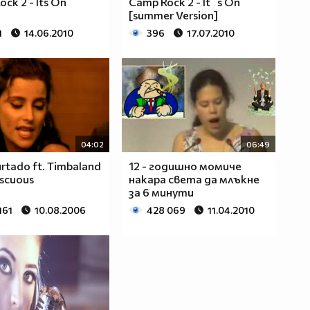
ck 2 - Its On
Camp Rock 2 - It`s On
[summer Version]
1
14.06.2010
396
17.07.2010
04:02
06:49
urtado ft. Timbaland
12 - годишно момиче
iscuous
накара света да млъкне
за 6 минути
161
10.08.2006
428 069
11.04.2010