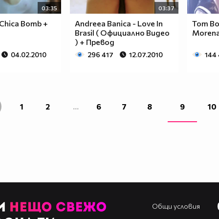
03:35
03:37
 Chica Bomb +
Andreea Banica - Love In
Tom Bo
Brasil ( Официално Видео
Morena 
) + Превод
04.02.2010
296 417
12.07.2010
144
1
2
...
6
7
8
9
10
Общи условия