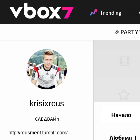
Member of
👾
Trending
🎉 PARTY
krisixreus
Начало
СЛЕДВАЙ
1
http://reusment.tumblr.com/
Любими
|