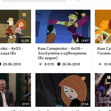
20:00
21:47
люс - 4x03 -
Ким Суперплюс - 4x06 -
Ким Су
лица (бг
Зли кучета и извънземни
Големи
(бг аудио)
20.06.2010
8 070
26.06.2010
10 
01:51
21:54