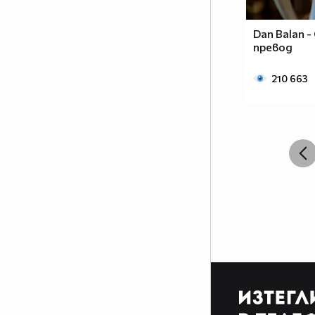
Dan Balan -
превод
210 663