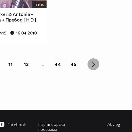
03:36
xer & Antonia -
+ Превод [ H D ]
 419
16.04.2010
11
12
...
44
45
Партньорска
Abv.bg
Facebook
програма