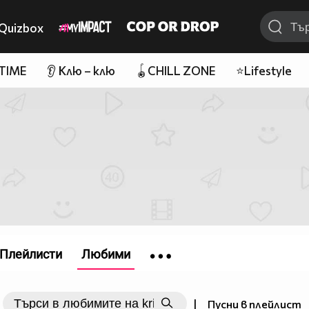
Quizbox
 TIME
👂 Клю – клю
🪀CHILL ZONE
⭐Lifestyle
Плейлисти
Любими
|
Пусни в плейлист