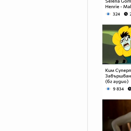
Selena Gom
Henrie - Ma
324
Ким Суперп
Завършван
(бг аудио)
9 834