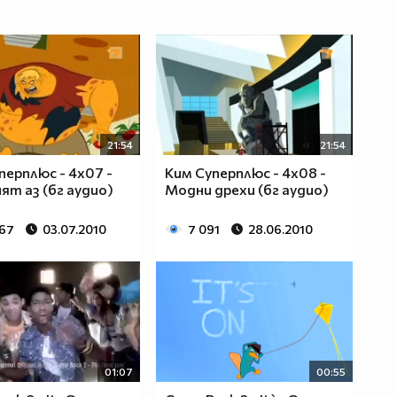
21:54
21:54
перплюс - 4x07 -
Ким Суперплюс - 4x08 -
ят аз (бг аудио)
Модни дрехи (бг аудио)
067
03.07.2010
7 091
28.06.2010
01:07
00:55