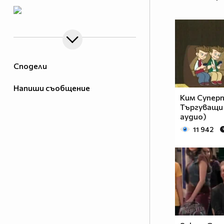
Сподели
Напиши съобщение
Ким Суперп
Търгуващи 
аудио)
11 942