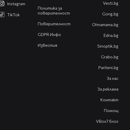
Vesti.bg
Instagram
Политика за
поверителност
Gong.bg
TikTok
Поверителност
Оhnamama.bg
GDPR Инфо
Edna.bg
Известия
Sinoptik.bg
Grabo.bg
Pariteni.bg
За нас
За реклама
Контакт
Помощ
VBox7 блог