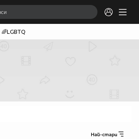
🌈LGBTQ
Най-стари