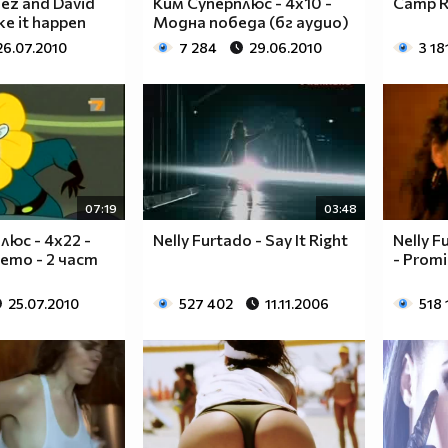
ez and David
Ким Суперплюс - 4x10 -
Camp Ro
ke it happen
Модна победа (бг аудио)
26.07.2010
7 284
29.06.2010
3 18
07:19
03:48
люс - 4x22 -
Nelly Furtado - Say It Right
Nelly F
ето - 2 част
- Prom
25.07.2010
527 402
11.11.2006
518 