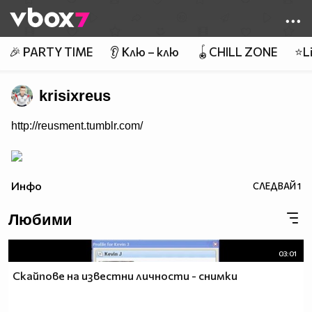
Member of
👾
🎉 PARTY TIME
👂 Клю – клю
🪀CHILL ZONE
⭐Li
krisixreus
http://reusment.tumblr.com/
Инфо
СЛЕДВАЙ
1
Любими
03:01
Скайпове на известни личности - снимки