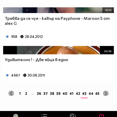
03:13
Трябва да се чуе - кавър на Payphone - Maroon 5 от
alex G
958
28.04.2012
00:58
Удивително ! - Две яйца в едно
4 667
30.08.2011
1
2
...
36
37
38
39
40
41
42
43
44
45