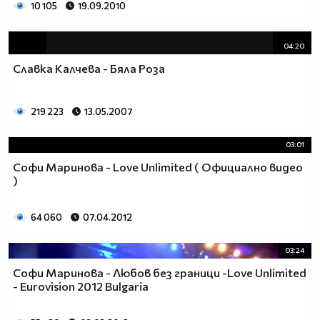
10 105
19.09.2010
04:20
Славка Калчева - Бяла Роза
219 223
13.05.2007
03:01
Софи Маринова - Love Unlimited ( Официално видео
)
64 060
07.04.2012
03:24
Софи Маринова - Любов без граници -Love Unlimited
- Eurovision 2012 Bulgaria