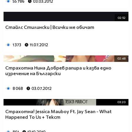
55 786
03.03.2012
02:52
Стайлс Стилински | Всички ме обичат
1 373
11.07.2012
02:48
Страхотна Нина Добрев рапира и казва едно
изречение на Български
8 068
03.07.2012
03:20
Страхотна! Jessica Mauboy Ft. Jay Sean - What
Happened To Us + Текст