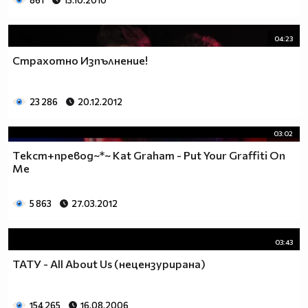
861
13.10.2010
04:23
Страхотно Изпълнение!
23 286
20.12.2012
03:02
Тeкст+превод~*~ Kat Graham - Put Your Graffiti On
Me
5 863
27.03.2012
03:43
ТАТУ - All About Us (нецензурирана)
154 265
16.08.2006