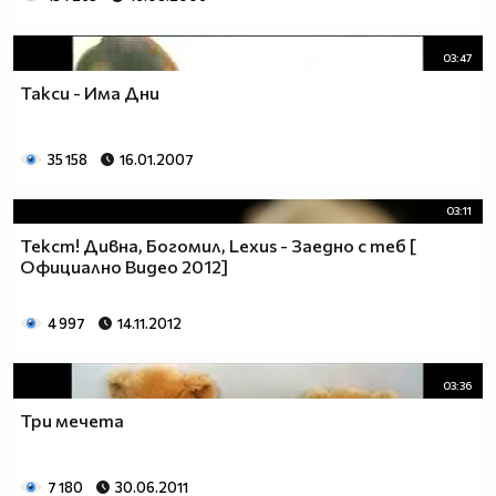
03:47
Такси - Има Дни
35 158
16.01.2007
03:11
Текст! Дивна, Богомил, Lexus - Заедно с теб [
Официално Видео 2012]
4 997
14.11.2012
03:36
Три мечета
7 180
30.06.2011