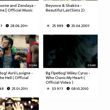
horne and Zendaya -
Beyonce & Shakira -
e [ Official Music
Beautiful Lair(Sims 2)
87
28.06.2011
25 989
25.04.2007
03:44
03:40
од! Avril Lavigne -
Bg Превод! Miley Cyrus -
e Hell ( Official
Who Owns My Heart (
Official Video )
348
25.01.2011
53 977
08.10.2010