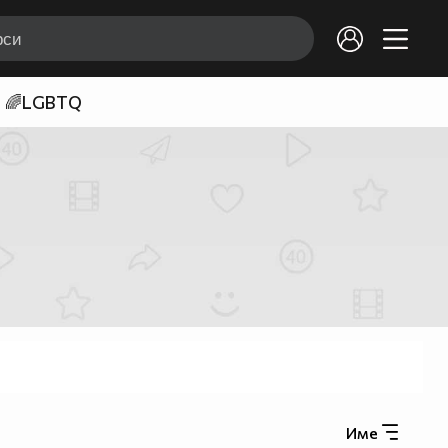
🌈LGBTQ
Име