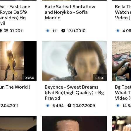
vil - Fast Lane
Bate Sa feat Santaflow
Bella T
 Royce Da 5'9
and Norykko - Sofia
Watch m
sic video) Hq
Madrid
Video ]
vil
05.07.2011
111
17.11.2010
4 0
03:56
04:01
un The World (
Beyonce - Sweet Dreams
Bg Прев
(dvd Rip)(high Quality) + Bg
What Th
Prevod
Video )
22.04.2011
6 494
20.07.2009
14 