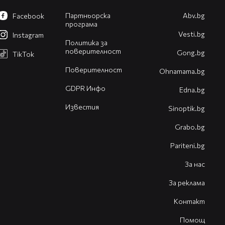
Партньорска
Abv.bg
Facebook
програма
Vesti.bg
Instagram
Политика за
поверителност
Gong.bg
TikTok
Поверителност
Оhnamama.bg
GDPR Инфо
Edna.bg
Известия
Sinoptik.bg
Grabo.bg
Pariteni.bg
За нас
За реклама
Контакт
Помощ