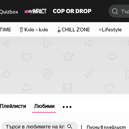
Quizbox
 TIME
👂 Клю – клю
🪀CHILL ZONE
⭐Lifestyle
Плейлисти
Любими
|
Пусни в плейлист