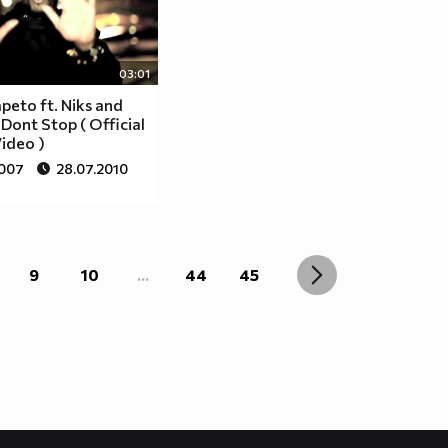
03:01
apeto ft. Niks and
 Dont Stop ( Official
ideo )
 007
28.07.2010
9
10
...
44
45