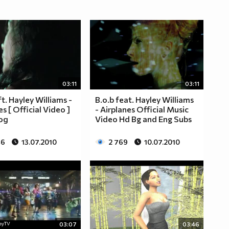
03:11
03:11
ft. Hayley Williams -
B.o.b feat. Hayley Williams
s [ Official Video ]
- Airplanes Official Music
од
Video Hd Bg and Eng Subs
46
13.07.2010
2 769
10.07.2010
03:07
03:46