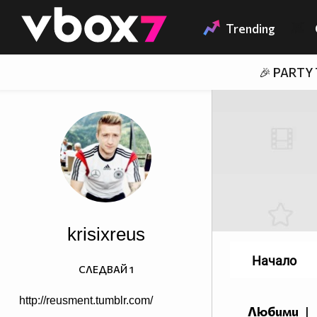
Member of
👾
Trending
🎉 PARTY
krisixreus
Начало
СЛЕДВАЙ
1
http://reusment.tumblr.com/
Любими
|