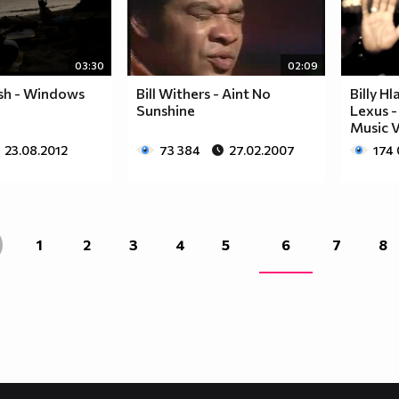
03:30
02:09
sh - Windows
Bill Withers - Aint No
Billy Hl
Sunshine
Lexus -
Music V
23.08.2012
73 384
27.02.2007
174
1
2
3
4
5
6
7
8