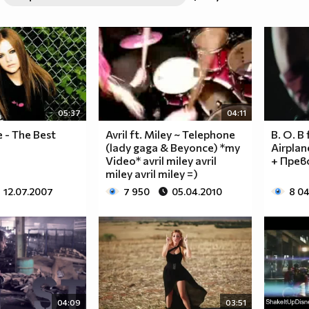
05:37
04:11
e - The Best
Avril ft. Miley ~ Telephone
B. О. В 
(lady gaga & Beyonce) *my
Airplane
Video* avril miley avril
+ Прев
miley avril miley =)
12.07.2007
7 950
05.04.2010
8 0
04:09
03:51