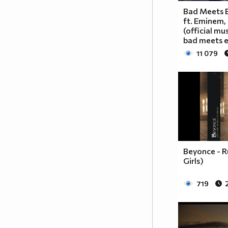
Bad Meets E
ft. Eminem,
(official mu
bad meets e
11 079
Beyonce - R
Girls)
719