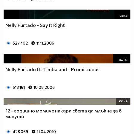
03:48
Nelly Furtado - Say It Right
527 402
11.11.2006
04:02
Nelly Furtado ft. Timbaland - Promiscuous
518 161
10.08.2006
06:49
12 - годишно момиче накара света да млъкне за 6
минути
428 069
11.04.2010