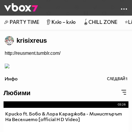
Member of
👾
🎉 PARTY TIME
👂 Клю – клю
🪀CHILL ZONE
⭐Li
krisixreus
http://reusment.tumblr.com/
Инфо
СЛЕДВАЙ
1
Любими
03:26
Криско ft. Бобо & Лора Караджова - Министърът
На Веселието [official H D Video]