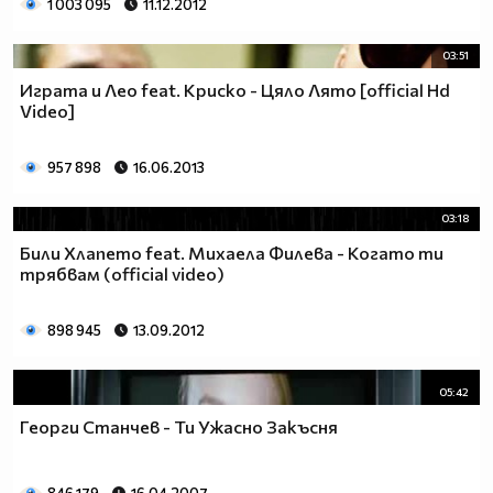
1 003 095
11.12.2012
03:51
Играта и Лео feat. Криско - Цяло Лято [official Hd
Video]
957 898
16.06.2013
03:18
Били Хлапето feat. Михаела Филева - Когато ти
трябвам (official video)
898 945
13.09.2012
05:42
Георги Станчев - Ти Ужасно Закъсня