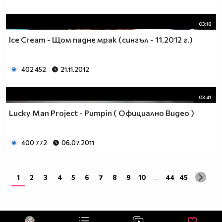
03:18
Ice Cream - Щом падне мрак (сингъл - 11.2012 г.)
402 452
21.11.2012
03:41
Lucky Man Project - Pumpin ( Официално Видео )
400 772
06.07.2011
1
2
3
4
5
6
7
8
9
10
...
44
45