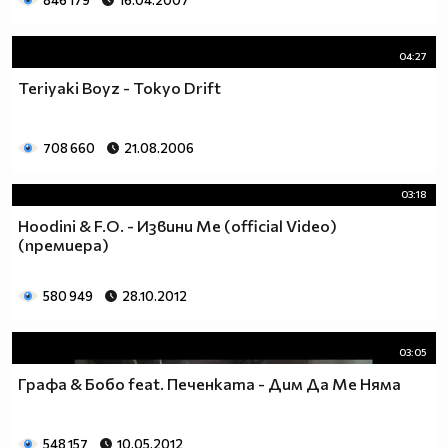
846 179
16.04.2007
04:27
Teriyaki Boyz - Tokyo Drift
708 660
21.08.2006
03:18
Hoodini & F.O. - Извини Ме (official Video)
(премиера)
580 949
28.10.2012
03:05
Графа & Бобо feat. Печенката - Дим Да Ме Няма
548 157
10.05.2012