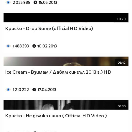
2 025 985
15.05.2013
03:20
Криско - Drop Some (official H D Video)
1 488 393
10.02.2013
03:42
Ice Cream - Взимам / Давам сингъл 2013 г.) H D
1 210 222
17.04.2013
03:30
Криско - Не дължа нищо ( Official H D Video )