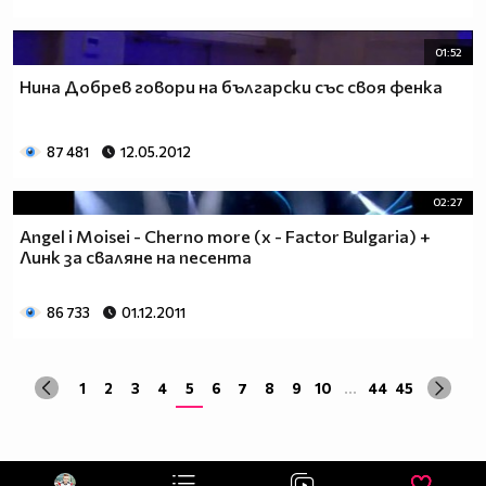
01:52
Нина Добрев говори на български със своя фенка
87 481
12.05.2012
02:27
Angel i Moisei - Cherno more (x - Factor Bulgaria) +
Линк за сваляне на песента
86 733
01.12.2011
1
2
3
4
5
6
7
8
9
10
...
44
45