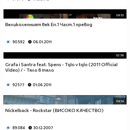
09:53
Великолепният век Еп.1 Част.1 превод
90 592
06.01.2011
02:58
Grafa i Santra feat. Spens - Tqlo v tqlo (2011 Official
Video) / - Тяло в тяло
92 577
01.06.2011
04:14
Nickelback - Rockstar (ВИСОКО КАЧЕСТВО)
89 084
30.12.2007