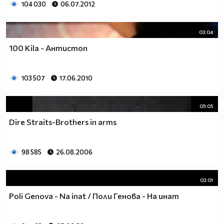
104 030
06.07.2012
03:04
100 Kila - Антистоп
103 507
17.06.2010
05:05
Dire Straits-Brothers in arms
98 585
26.08.2006
03:01
Poli Genova - Na inat / Поли Генова - На инат