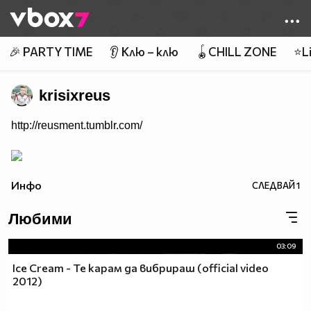
Member of
👾
🎉 PARTY TIME
👂 Клю – клю
🪀CHILL ZONE
⭐Li
krisixreus
http://reusment.tumblr.com/
Инфо
СЛЕДВАЙ
1
Любими
03:09
Ice Cream - Те карам да вибрираш (official video
2012)