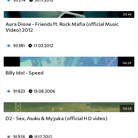
95 274
30.11.2012
03:49
Aura Dione - Friends ft. Rock Mafia (official Music
Video) 2012
93 381
17.03.2012
04:26
Billy Idol - Speed
91 823
13.08.2006
03:28
D2 - Sex, Лъжи & Музика (official H D video)
91 976
11.12.2012