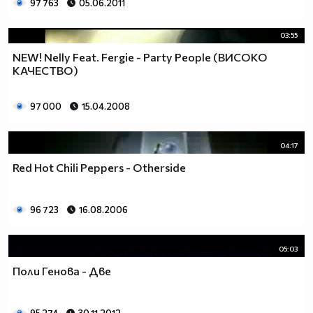
97 763
05.06.2011
03:55
NEW! Nelly Feat. Fergie - Party People (ВИСОКО
КАЧЕСТВО)
97 000
15.04.2008
04:17
Red Hot Chili Peppers - Otherside
96 723
16.08.2006
05:03
Поли Генова - Две