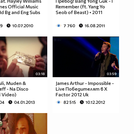
eat. Hayley Williams
Превод! Bang Yong Guk - I
anes Official Music
Remember (ft. Yang Yo
Hd Bg and Eng Subs
Seob of Beast) • 2011
69
10.07.2010
7 760
16.08.2011
03:18
03:59
uli, Muden &
James Arthur - Impossible -
ff - Na Disco
Live Победителят в X
l Video)
Factor 2012 Uk
104
04.01.2013
82 515
10.12.2012