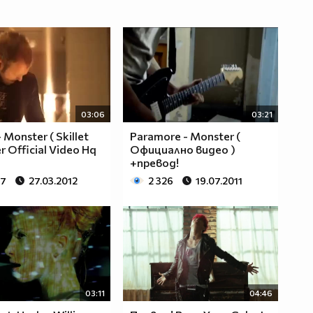
03:06
03:21
- Monster ( Skillet
Paramore - Monster (
 Official Video Hq
Официално видео )
+превод!
67
27.03.2012
2 326
19.07.2011
03:11
04:46