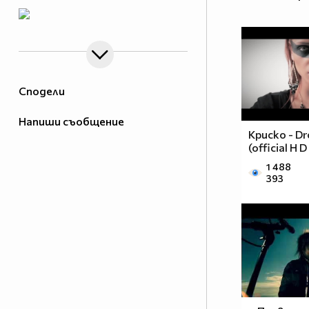
Сподели
Напиши съобщение
Криско - D
(official H 
1 488
393