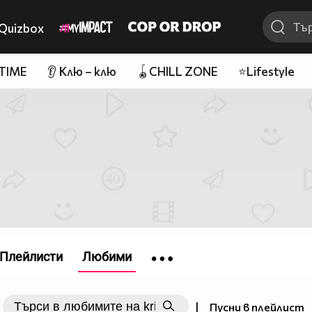
Quizbox
 TIME
👂 Клю – клю
🪀CHILL ZONE
⭐Lifestyle
Плейлисти
Любими
|
Пусни в плейлист