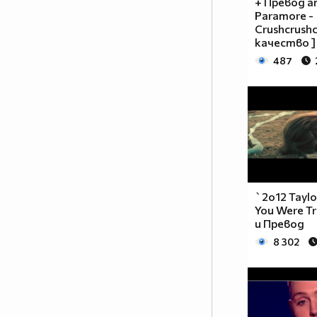
+ Превод and
Paramore -
Crushcrushc
качество ]
487
`2o12 Taylo
You Were T
и Превод
8 302