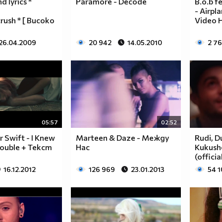
 lyrics *
Paramore - Decode
B.o.b f
- Airpl
rush * [ Високо
Video 
26.04.2009
20 942
14.05.2010
2 7
05:57
02:52
r Swift - I Knew
Marteen & Daze - Между
Rudi, D
rouble + Текст
Нас
Kukushe
(officia
16.12.2012
126 969
23.01.2013
54 