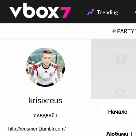
Member of
👾
Trending
🎉 PARTY
krisixreus
Начало
СЛЕДВАЙ
1
http://reusment.tumblr.com/
Любими
|