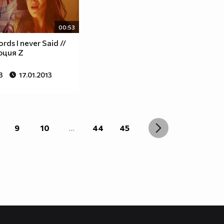
00:53
ords I never Said //
юция Z
3
17.01.2013
9
10
...
44
45