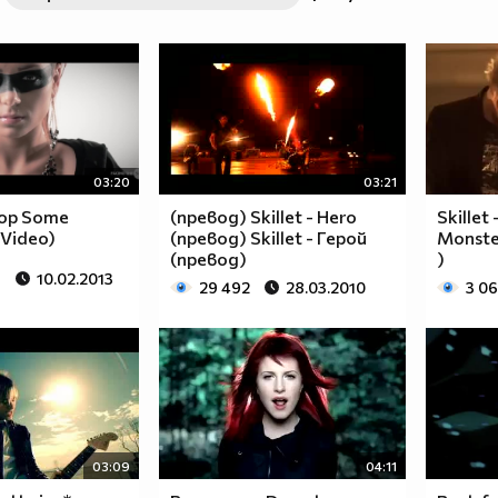
03:20
03:21
rop Some
(превод) Skillet - Hero
Skillet 
D Video)
(превод) Skillet - Герой
Monster
(превод)
)
10.02.2013
29 492
28.03.2010
3 0
03:09
04:11