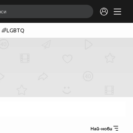
🌈LGBTQ
Най-нови