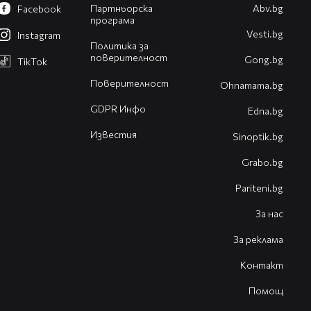
Партньорска
Abv.bg
Facebook
програма
Vesti.bg
Instagram
Политика за
поверителност
Gong.bg
TikTok
Поверителност
Оhnamama.bg
GDPR Инфо
Edna.bg
Известия
Sinoptik.bg
Grabo.bg
Pariteni.bg
За нас
За реклама
Контакт
Помощ