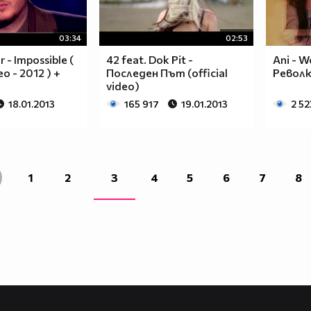
03:34
02:53
 - Impossible (
42 feat. Dok Pit -
Ani - W
eo - 2012 ) +
Последен Път (official
Револ
video)
18.01.2013
165 917
19.01.2013
2 52
1
2
3
4
5
6
7
8