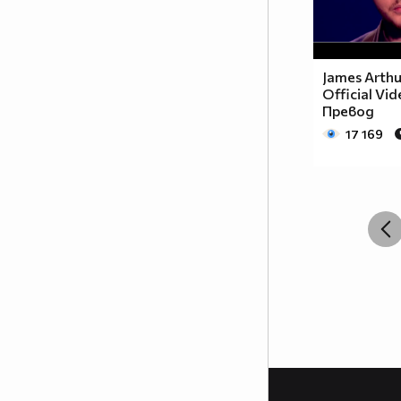
James Arthur
Official Vid
Превод
17 169