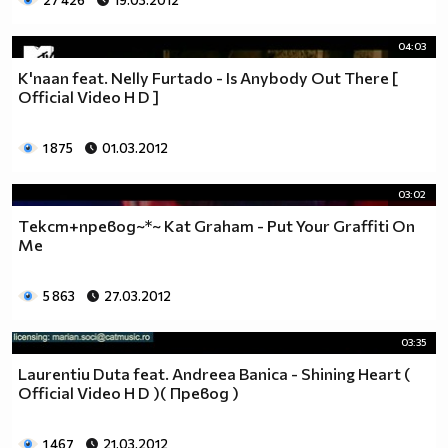
27 426
19.03.2012
04:03
K'naan feat. Nelly Furtado - Is Anybody Out There [
Official Video H D ]
1 875
01.03.2012
03:02
Тeкст+превод~*~ Kat Graham - Put Your Graffiti On
Me
5 863
27.03.2012
03:35
Laurentiu Duta feat. Andreea Banica - Shining Heart (
Official Video H D )( Превод )
1 467
21.03.2012