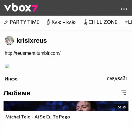
Member of
👾
🎉 PARTY TIME
👂 Клю – клю
🪀CHILL ZONE
⭐Li
krisixreus
http://reusment.tumblr.com/
Инфо
СЛЕДВАЙ
1
Любими
02:45
Michel Telo - Ai Se Eu Te Pego