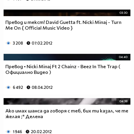
03:30
Превод и текст! David Guetta ft. Nicki Minaj - Turn
Me On { Official Music Video }
3 208
07.02.2012
04:40
Превод • Nicki Minaj Ft 2 Chainz - Beez In The Trap (
Официално Видео )
6 492
08.04.2012
04:38
Ако имах шанса да говоря с теб, бих ти казал, че те
желая ;* Делена
1 946
20.02.2012