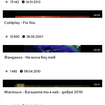
75 142
14.01.2012
04:58
Coldplay - Fix You
10 830
28.06.2007
04:38
Фанданго - Не мога без теб
1 465
08.04.2010
03:21
Мастило - В ръцете ти е най - добре 2010