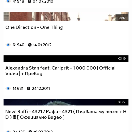
41 948
04.07.2010
03:17
One Direction - One Thing
61 940
14.01.2012
03:19
Alexandra Stan feat. Carlprit - 1 000 000 | Official
Video | + Превод
14 681
24.12.2011
03:22
New! Raffi - 4321 / Рафи - 4321 ( Първата му песен + H
D ) !!! [ Официално Видео ]