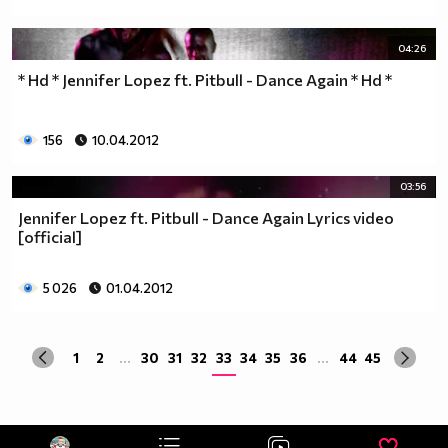
04:26
* Hd * Jennifer Lopez ft. Pitbull - Dance Again * Hd *
156
10.04.2012
03:56
Jennifer Lopez ft. Pitbull - Dance Again Lyrics video
[official]
5 026
01.04.2012
1
2
...
30
31
32
33
34
35
36
...
44
45