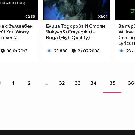
02:39
03:04
че с вълшебен
Елица Тодорова И Стоян
За пър
on't You Worry
Янкулов (Стунджи) -
Willow 
 cover ©
Вода (High Quality)
Century 
Lyrics 
06.01.2013
25 886
27.02.2008
237
1
2
...
32
33
34
35
36