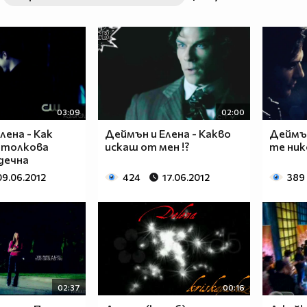
03:09
02:00
лена - Как
Деймън и Елена - Какво
Деймън
и толкова
искаш от мен !?
те ник
дечна
09.06.2012
424
17.06.2012
389
02:37
00:16