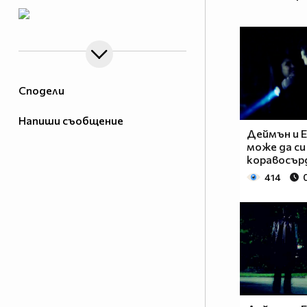
Сподели
Напиши съобщение
Деймън и Е
може да с
коравосър
414