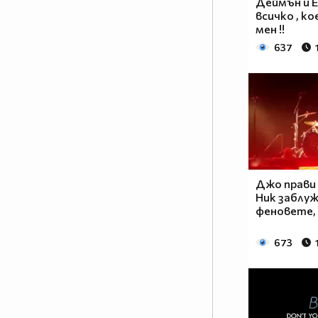
Деймън и Е
всичко , к
мен !!
637
Джо прави 
Ник заблу
феновете, 
673