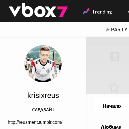
Member of
👾
Trending
🎉 PARTY
krisixreus
Начало
СЛЕДВАЙ
1
http://reusment.tumblr.com/
Любими
|