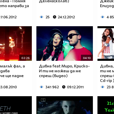
лена - Помня
Делена(колаб)
Джейк 
оето направи за
Епизод
17.06.2012
25
24.12.2012
4 8
02:26
04:10
малък фал, а
Дивна feat Миро, Криско-
Дивна,
ждава
И ти не можеш да ме
ти не 
че ще падне
спреш.(видео)
спреш 
Cd-rip 
13.08.2010
341 962
09.12.2011
23 