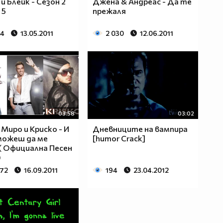
и Блейк - Сезон 2
Джена & Андреас - Да те
 5
прежаля
54
13.05.2011
2 030
12.06.2011
03:58
03:02
 Миро и Криско - И
Дневниците на вампира
можеш да ме
[humor Crack]
( Официална Песен
)
872
16.09.2011
194
23.04.2012