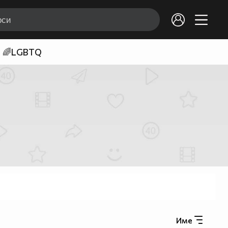
🌈LGBTQ
Име