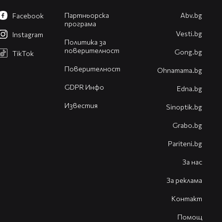
Партньорска
Abv.bg
Facebook
програма
Vesti.bg
Instagram
Политика за
поверителност
Gong.bg
TikTok
Поверителност
Оhnamama.bg
GDPR Инфо
Edna.bg
Известия
Sinoptik.bg
Grabo.bg
Pariteni.bg
За нас
За реклама
Контакт
Помощ