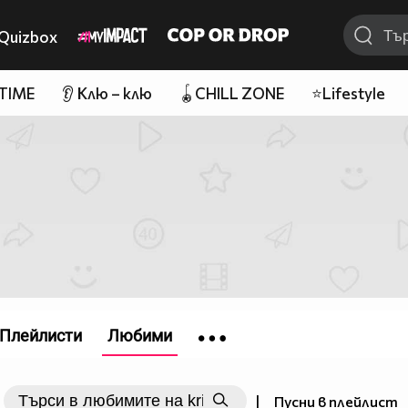
Quizbox
 TIME
👂 Клю – клю
🪀CHILL ZONE
⭐Lifestyle
Плейлисти
Любими
|
Пусни в плейлист