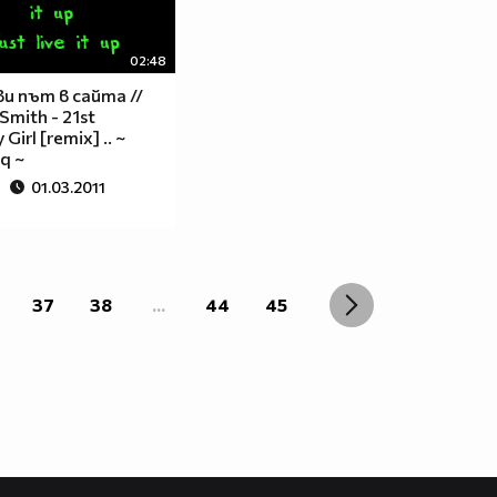
02:48
ви път в сайта //
Smith - 21st
Girl [remix] .. ~
Hq ~
01.03.2011
37
38
...
44
45