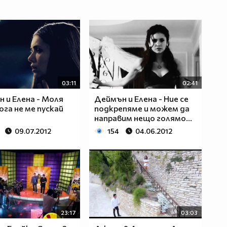
03:11
02:41
 и Елена - Моля
Деймън и Елена - Ние се
ога не ме пускай
подкрепяме и можем да
направим нещо голямо...
09.07.2012
154
04.06.2012
23:17
03:03