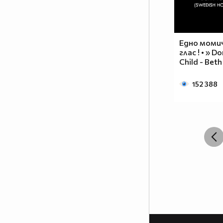
Едно моми
глас ! • » D
Child - Beth
152 388