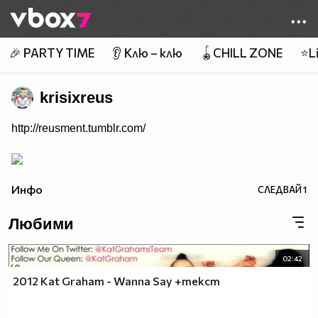
Member of
👾
🎉 PARTY TIME
👂 Клю – клю
🪀CHILL ZONE
⭐Li
krisixreus
http://reusment.tumblr.com/
Инфо
СЛЕДВАЙ
1
Любими
02:42
2012 Kat Graham - Wanna Say +текст