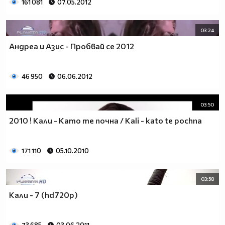
161 081
07.05.2012
03:24
Андреа и Азис - Пробвай се 2012
46 950
06.06.2012
03:50
2010 ! Кали - Като те почна / Kali - kato te pochna
171 110
05.10.2010
03:58
Кали - 7 (hd720p)