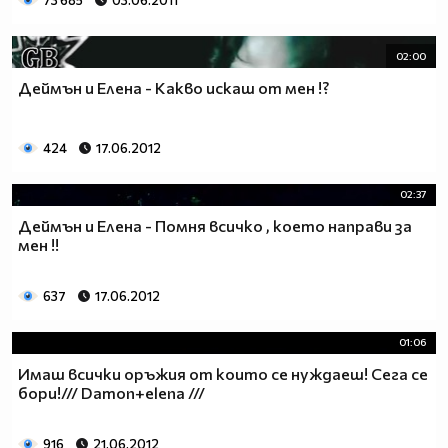
73 685
03.06.2011
02:00
Деймън и Елена - Какво искаш от мен !?
424
17.06.2012
02:37
Деймън и Елена - Помня всичко , което направи за
мен !!
637
17.06.2012
01:06
Имаш всички оръжия от които се нуждаеш! Сега се
бори!/// Damon+elena ///
916
21.06.2012