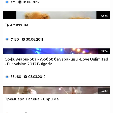
171
01.06.2012
03:36
Три мечета
7 180
30.06.2011
03:24
Софи Маринова - Любов без граници -Love Unlimited
- Eurovision 2012 Bulgaria
55 786
03.03.2012
04:30
Премиера! Галена - Спри ме