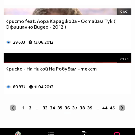
04:01
Кристо feat. Лора Караджова - Оставам Тук (
Официално Видео - 2012 )
29 633
13.06.2012
03:28
Криско - На Никой Не Робувам +текст
60 937
11.04.2012
1
2
...
33
34
35
36
37
38
39
...
44
45