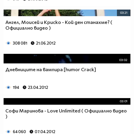
03:21
Ангел, Моисей и Криско - Кой ден станахме? (
Официално видео )
308 081
21.06.2012
03:02
Дневниците на вампира [humor Crack]
194
23.04.2012
03:01
Софи Маринова - Love Unlimited ( Официално видео
)
64 060
07.04.2012