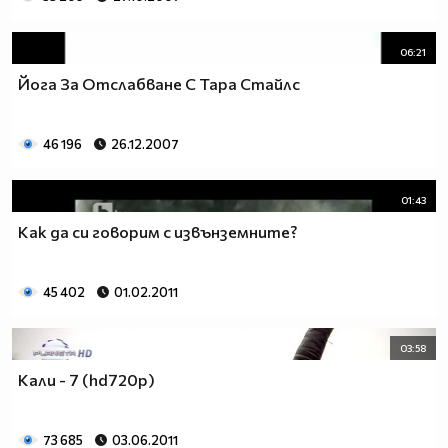
06:21
Йога За Отслабване С Тара Стайлс
46 196
26.12.2007
01:43
Как да си говорим с извънземните?
45 402
01.02.2011
03:58
Кали - 7 (hd720p)
73 685
03.06.2011