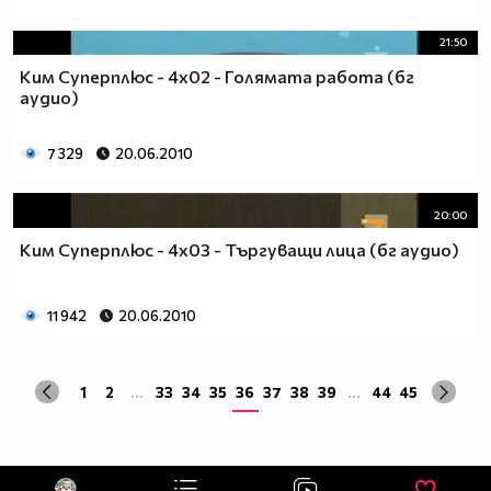
21:50
Ким Суперплюс - 4x02 - Голямата работа (бг
аудио)
7 329
20.06.2010
20:00
Ким Суперплюс - 4x03 - Търгуващи лица (бг аудио)
11 942
20.06.2010
1
2
...
33
34
35
36
37
38
39
...
44
45