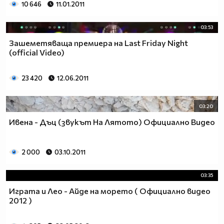
10 646
11.01.2011
03:53
Зашеметяваща премиера на Last Friday Night
(official Video)
23 420
12.06.2011
03:20
Ивена - Дъц (звукът На Лятото) Официално Видео
2 000
03.10.2011
03:35
Играта и Лео - Aйде на морето ( Официално видео
2012 )