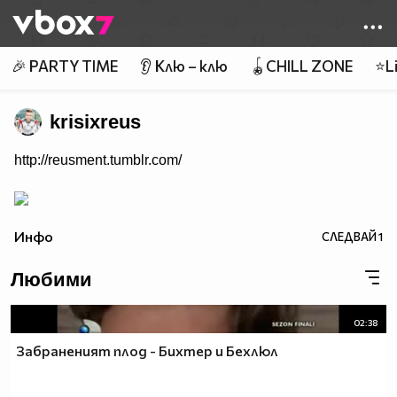
Member of
👾
🎉 PARTY TIME
👂 Клю – клю
🪀CHILL ZONE
⭐Li
krisixreus
http://reusment.tumblr.com/
Инфо
СЛЕДВАЙ
1
Любими
02:38
Забраненият плод - Бихтер и Бехлюл