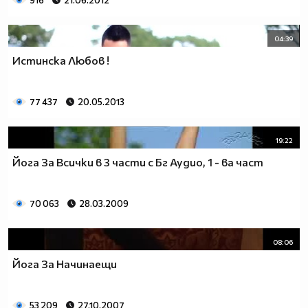
916
21.06.2012
04:39
Истинска Любов !
77 437
20.05.2013
19:22
Йога За Всички в 3 части с Бг Аудио, 1 - ва част
70 063
28.03.2009
08:06
Йога За Начинаещи
53 209
27.10.2007