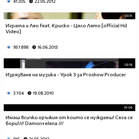
41 205
22.05.2012
03:51
Играта и Лео feat. Криско - Цяло Лято [official Hd
Video]
957 898
16.06.2013
03:18
Изрязване на музика - Урок 3 за Proshow Producer
3 704
19.08.2010
01:06
Имаш всички оръжия от които се нуждаеш! Сега се
бори!/// Damon+elena ///