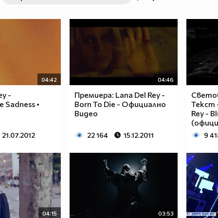
04:42
04:46
ey -
Премиера: Lana Del Rey -
Светов
 Sadness •
Born To Die - Официално
Текст 
Видео
Rey - B
(офици
21.07.2012
22 164
15.12.2011
9 41
04:15
03:53