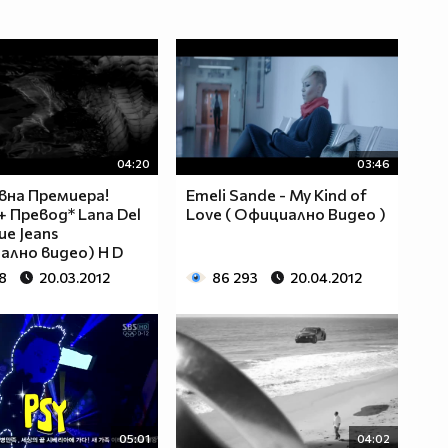
04:20
03:46
на Премиера!
Emeli Sande - My Kind of
+ Превод* Lana Del
Love ( Официално Видео )
lue Jeans
ално видео) H D
8
20.03.2012
86 293
20.04.2012
05:01
04:02