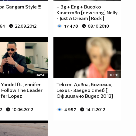
pa Gangam Style !!!
+ Bg + Eng + Високо
Качество [new song] Nelly
- Just A Dream | Rock |
964
22.09.2012
17 478
09.10.2010
04:58
03:11
 Yandel ft. Jennifer
Текст! Дивна, Богомил,
 Follow The Leader
Lexus - Заедно с теб [
nifer Lopez
Официално Видео 2012]
2
10.06.2012
4 997
14.11.2012