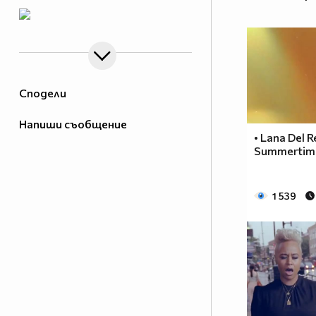
Сподели
Напиши съобщение
• Lana Del R
Summertime
1 539