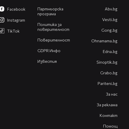
Партньорска
Abv.bg
Facebook
програма
Vesti.bg
Instagram
Политика за
поверителност
Gong.bg
TikTok
Поверителност
Оhnamama.bg
GDPR Инфо
Edna.bg
Известия
Sinoptik.bg
Grabo.bg
Pariteni.bg
За нас
За реклама
Контакт
Помощ