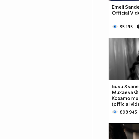
Emeli Sande
Official Vid
35 195
Били Хлапе
Михаела Ф
Когато ти
(official vi
898 945