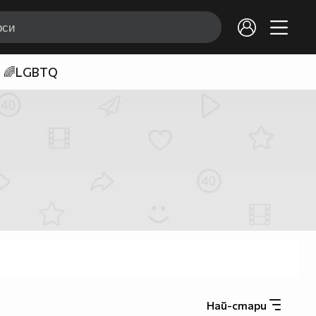
🌈LGBTQ
Най-стари