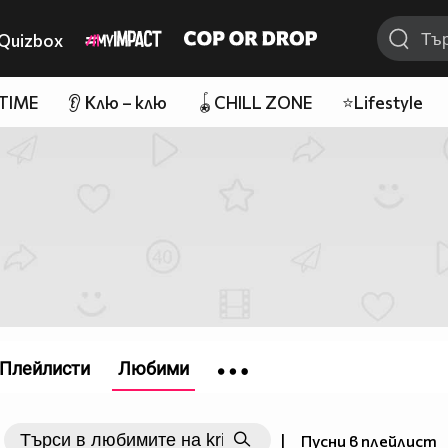
Quizbox
 TIME
👂 Клю – клю
🪀CHILL ZONE
⭐Lifestyle
Плейлисти
Любими
|
Пусни в плейлист