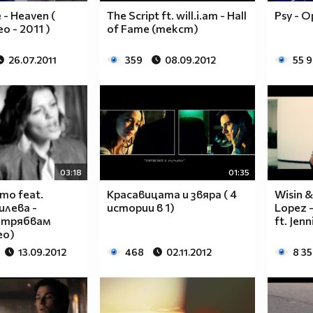
 - Heaven (
The Script ft. will.i.am - Hall
Psy - O
eo - 2011 )
of Fame (текст)
26.07.2011
359
08.09.2012
55 
03:18
01:35
то feat.
Красавицата и звяра ( 4
Wisin &
илева -
истории в 1)
Lopez -
 трябвам
ft. Jen
deo)
13.09.2012
468
02.11.2012
8 35