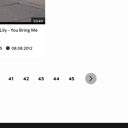
03:49
Lily - You Bring Me
85
08.08.2012
41
42
43
44
45