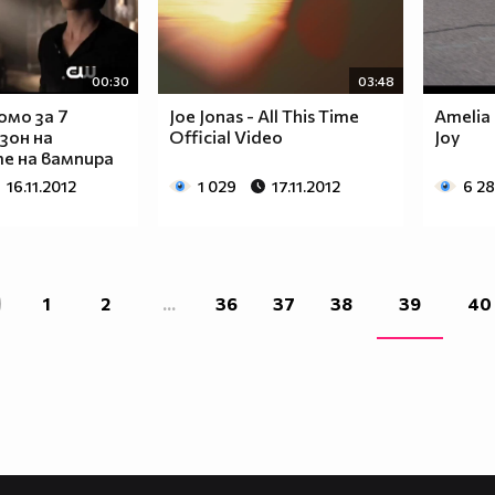
00:30
03:48
омо за 7
Joe Jonas - All This Time
Amelia 
зон на
Official Video
Joy
е на вампира
16.11.2012
1 029
17.11.2012
6 2
1
2
...
36
37
38
39
40