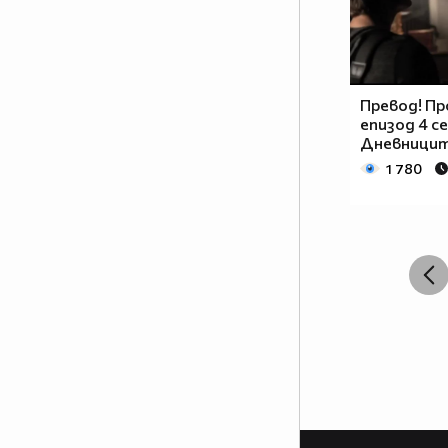
Превод! Пр
епизод 4 се
Дневницит
1 780