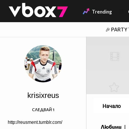
Member of
👾
Trending
🎉 PARTY
krisixreus
Начало
СЛЕДВАЙ
1
http://reusment.tumblr.com/
Любими
|