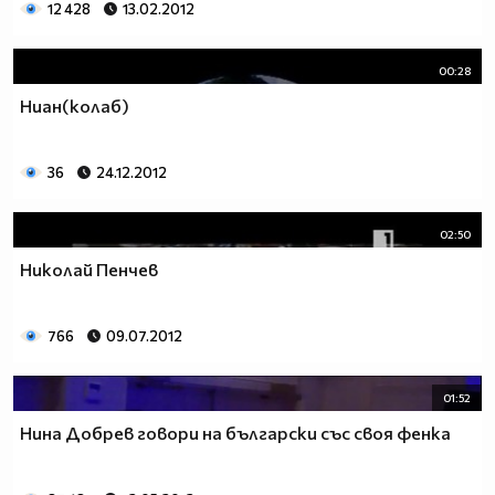
12 428
13.02.2012
00:28
Ниан(колаб)
36
24.12.2012
02:50
Николай Пенчев
766
09.07.2012
01:52
Нина Добрев говори на български със своя фенка