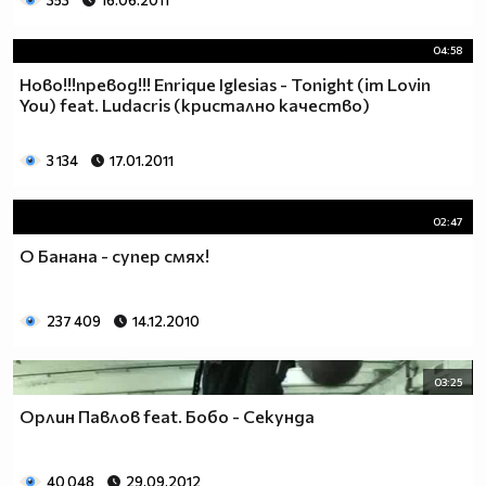
353
16.06.2011
04:58
Ново!!!превод!!! Enrique Iglesias - Tonight (im Lovin
You) feat. Ludacris (кристално качество)
3 134
17.01.2011
02:47
О Банана - супер смях!
237 409
14.12.2010
03:25
Орлин Павлов feat. Бобо - Секунда
40 048
29.09.2012