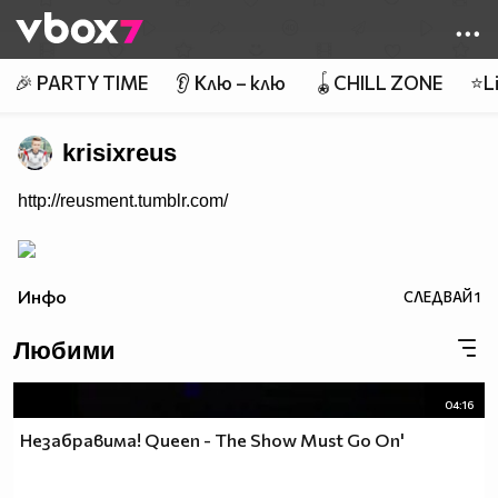
Member of
👾
🎉 PARTY TIME
👂 Клю – клю
🪀CHILL ZONE
⭐Li
krisixreus
http://reusment.tumblr.com/
Инфо
СЛЕДВАЙ
1
Любими
04:16
Незабравима! Queen - The Show Must Go On'