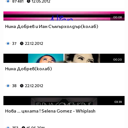
87 481
12.05.2012
00:08
Нина Добрев и Иан Съмърхолдър(колаб)
37
22.12.2012
00:20
Нина Добрев(колаб)
38
22.12.2012
03:39
Нова ... цялата ! Selena Gomez - Whiplash