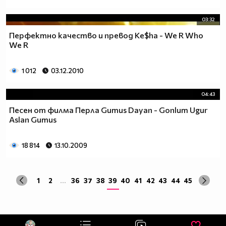
03:32
Перфектно качество и превод Ke$ha - We R Who
We R
1 012
03.12.2010
04:43
Песен от филма Перла Gumus Dayan - Gonlum Ugur
Aslan Gumus
18 814
13.10.2009
1
2
...
36
37
38
39
40
41
42
43
44
45