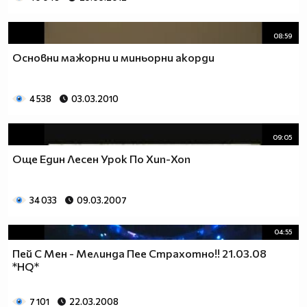
08:59
Основни мажорни и миньорни акорди
4 538
03.03.2010
09:05
Още Един Лесен Урок По Хип-Хоп
34 033
09.03.2007
04:55
Пей С Мен - Мелинда Пее Страхотно!! 21.03.08
*HQ*
7 101
22.03.2008