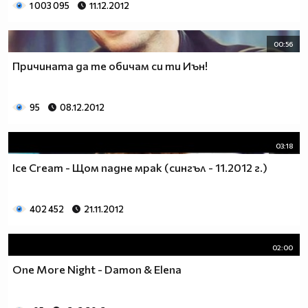
1 003 095
11.12.2012
00:56
Причината да те обичам си ти Иън!
95
08.12.2012
03:18
Ice Cream - Щом падне мрак (сингъл - 11.2012 г.)
402 452
21.11.2012
02:00
One More Night - Damon & Elena