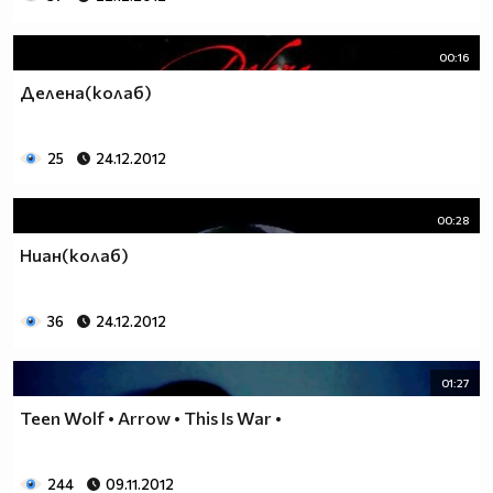
00:16
Делена(колаб)
25
24.12.2012
00:28
Ниан(колаб)
36
24.12.2012
01:27
Teen Wolf • Arrow • This Is War •
244
09.11.2012