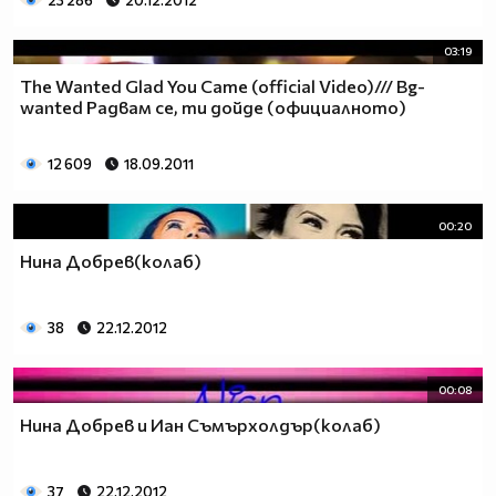
23 286
20.12.2012
03:19
The Wanted Glad You Came (official Video)/// Bg-
wanted Радвам се, ти дойде (официалното)
12 609
18.09.2011
00:20
Нина Добрев(колаб)
38
22.12.2012
00:08
Нина Добрев и Иан Съмърхолдър(колаб)
37
22.12.2012