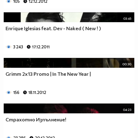
105
12.12.2012
03:45
Enrique Iglesias feat. Dev - Naked ( New ! )
3 243
17.12.2011
00:30
Grimm 2x13 Promo | In The New Year |
156
18.11.2012
04:23
Страхотно Изпълнение!