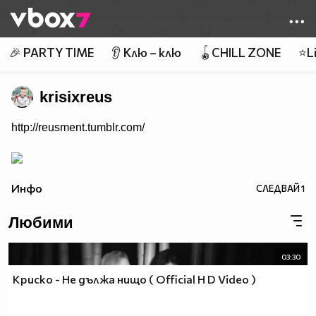
Member of
👾
🎉 PARTY TIME
👂 Клю – клю
🪀CHILL ZONE
⭐Li
krisixreus
http://reusment.tumblr.com/
Инфо
СЛЕДВАЙ
1
Любими
03:30
Криско - Не дължа нищо ( Official H D Video )