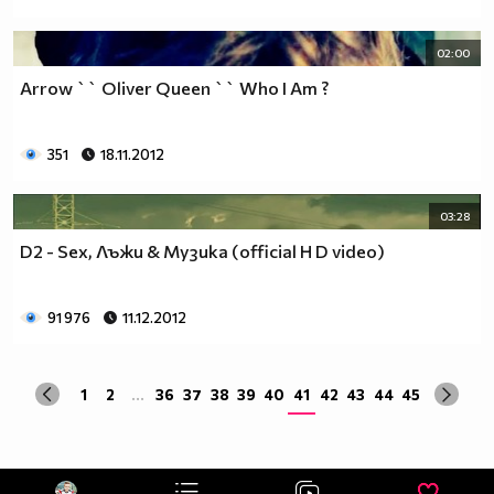
02:00
Arrow `` Oliver Queen `` Who I Am ?
351
18.11.2012
03:28
D2 - Sex, Лъжи & Музика (official H D video)
91 976
11.12.2012
1
2
...
36
37
38
39
40
41
42
43
44
45