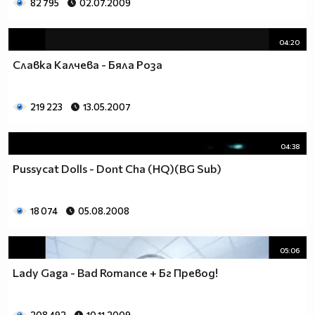
82 795
02.07.2009
04:20
Славка Калчева - Бяла Роза
219 223
13.05.2007
04:38
Pussycat Dolls - Dont Cha (HQ)(BG Sub)
18 074
05.08.2008
05:06
Lady Gaga - Bad Romance + Бг Превод!