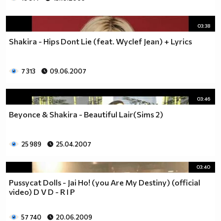
03:38
Shakira - Hips Dont Lie (feat. Wyclef Jean) + Lyrics
7 313
09.06.2007
03:46
Beyonce & Shakira - Beautiful Lair(Sims 2)
25 989
25.04.2007
03:40
Pussycat Dolls - Jai Ho! (you Are My Destiny) (official
video) D V D - R I P
57 740
20.06.2009