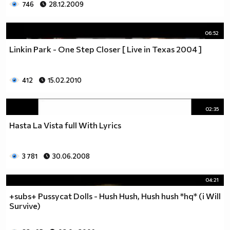
746
28.12.2009
06:52
Linkin Park - One Step Closer [ Live in Texas 2004 ]
412
15.02.2010
02:35
Hasta La Vista full With Lyrics
3 781
30.06.2008
04:21
+subs+ Pussycat Dolls - Hush Hush, Hush hush *hq* (i Will
Survive)