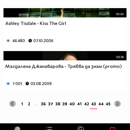
03:30
Ashley Tisdale - Kiss The Girl
46 480
07.10.2006
03:38
Магдалена Джанаварова - Трябва да знам (promo)
7 001
03.08.2009
1
2
...
36
37
38
39
40
41
42
43
44
45