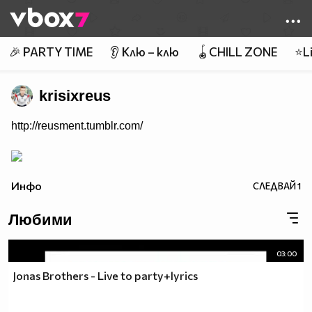
Member of
👾
🎉 PARTY TIME
👂 Клю – клю
🪀CHILL ZONE
⭐Li
krisixreus
http://reusment.tumblr.com/
Инфо
СЛЕДВАЙ
1
Любими
03:00
Jonas Brothers - Live to party+lyrics