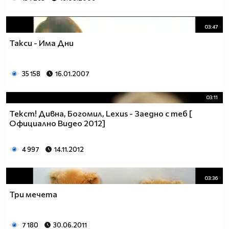
03:47
Такси - Има Дни
35 158
16.01.2007
03:11
Текст! Дивна, Богомил, Lexus - Заедно с теб [
Официално Видео 2012]
4 997
14.11.2012
03:36
Три мечета
7 180
30.06.2011