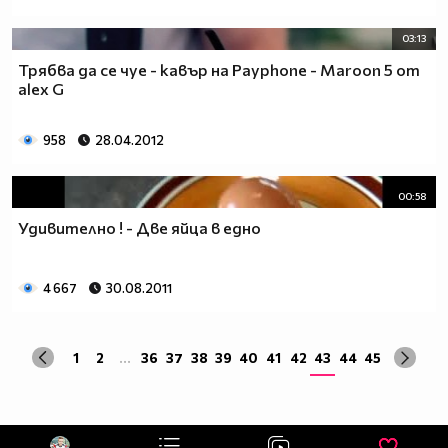
03:13
Трябва да се чуе - кавър на Payphone - Maroon 5 от
alex G
958
28.04.2012
00:58
Удивително ! - Две яйца в едно
4 667
30.08.2011
1
2
...
36
37
38
39
40
41
42
43
44
45