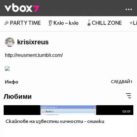
Member of
👾
🎉 PARTY TIME
👂 Клю – клю
🪀CHILL ZONE
⭐Li
krisixreus
http://reusment.tumblr.com/
Инфо
СЛЕДВАЙ
1
Любими
03:01
Скайпове на известни личности - снимки