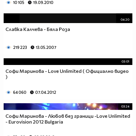
10 105
19.09.2010
04:20
Славка Калчева - Бяла Роза
219 223
13.05.2007
03:01
Софи Маринова - Love Unlimited ( Официално видео
)
64 060
07.04.2012
03:24
Софи Маринова - Любов без граници -Love Unlimited
- Eurovision 2012 Bulgaria