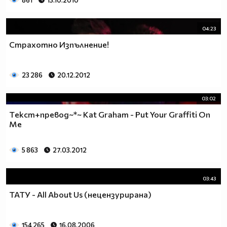
861
13.10.2010
04:23
Страхотно Изпълнение!
23 286
20.12.2012
03:02
Тeкст+превод~*~ Kat Graham - Put Your Graffiti On
Me
5 863
27.03.2012
03:43
ТАТУ - All About Us (нецензурирана)
154 265
16.08.2006