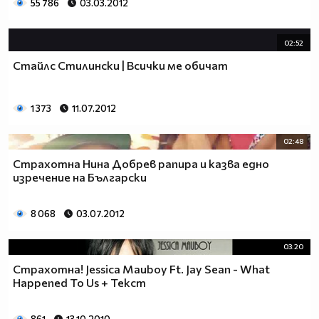
55 786
03.03.2012
02:52
Стайлс Стилински | Всички ме обичат
1 373
11.07.2012
02:48
Страхотна Нина Добрев рапира и казва едно
изречение на Български
8 068
03.07.2012
03:20
Страхотна! Jessica Mauboy Ft. Jay Sean - What
Happened To Us + Текст