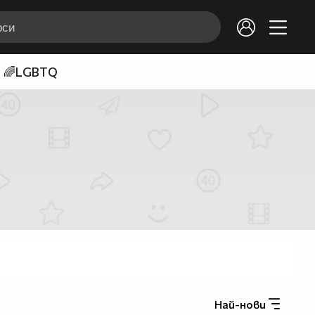
🌈LGBTQ
Най-нови