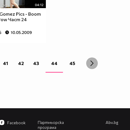
04:12
 Gomez Pics - Boom
Pow Част 24
5
10.05.2009
41
42
43
44
45
Партньорска
Abv.bg
Facebook
програма