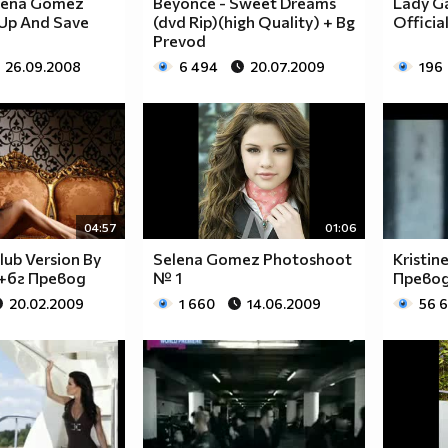
lena Gomez
Beyonce - Sweet Dreams
Lady Ga
y Up And Save
(dvd Rip)(high Quality) + Bg
Officia
Prevod
26.09.2008
6 494
20.07.2009
196
04:57
01:06
club Version By
Selena Gomez Photoshoot
Kristin
)+бг Превод
№ 1
Прево
20.02.2009
1 660
14.06.2009
56 