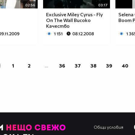
02:56
03:17
Exclusive Miley Cyrus - Fly
Selena
On The Wall Високо
Boom 
Качество
09.11.2009
1 151
08.12.2008
1 36
1
2
...
36
37
38
39
40
Общи условия