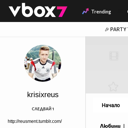
Member of
👾
Trending
🎉 PARTY
krisixreus
Начало
СЛЕДВАЙ
1
http://reusment.tumblr.com/
Любими
|