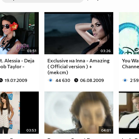
03:51
03:26
t. Alessia - Deja
Exclusive на Inna - Amazing
You Wa
bob Taylor -
( Official version ) +
Channe
(текст)
19.07.2009
44 630
06.08.2009
2 59
03:53
04:01