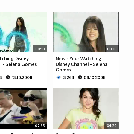
00:10
00:10
tching Disney
New - Your Watching
l - Selena Gomes
Disney Channel - Selena
Gomez
3
13.10.2008
3 263
08.10.2008
07:35
04:29