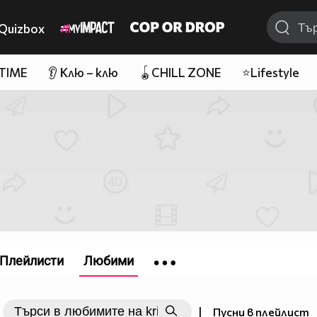
Quizbox
 TIME
👂 Клю – клю
🪀CHILL ZONE
⭐Lifestyle
Плейлисти
Любими
|
Пусни в плейлист