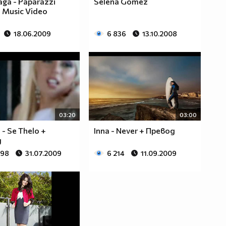
ga - Paparazzi
Selena Gomez
l Music Video
18.06.2009
6 836
13.10.2008
03:20
03:00
e - Se Thelo +
Inna - Never + Превод
д
698
31.07.2009
6 214
11.09.2009