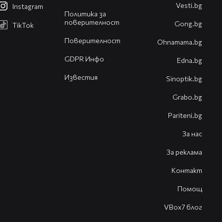
Vesti.bg
Instagram
Политика за
поверителност
Gong.bg
TikTok
Поверителност
Оhnamama.bg
GDPR Инфо
Edna.bg
Известия
Sinoptik.bg
Grabo.bg
Pariteni.bg
За нас
За реклама
Контакт
Помощ
VBox7 блог