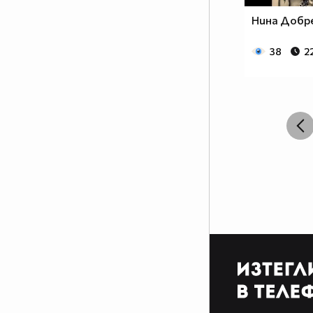
Нина Добр
38
2