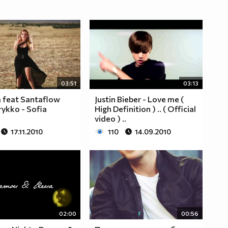
03:51
03:13
a feat Santaflow
Justin Bieber - Love me (
ykko - Sofia
High Definition ) .. ( Official
video ) ..
17.11.2010
110
14.09.2010
02:00
00:56