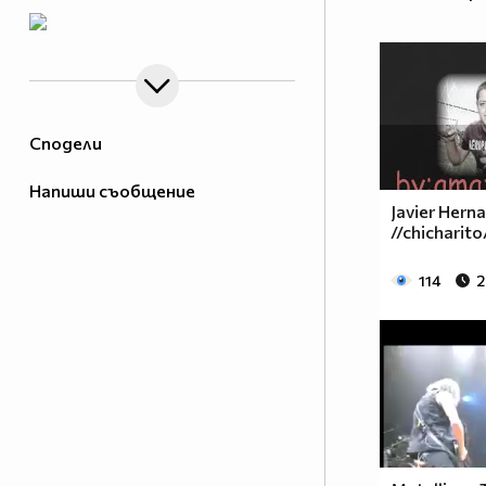
Сподели
Напиши съобщение
Javier Hern
//chicharito
114
2