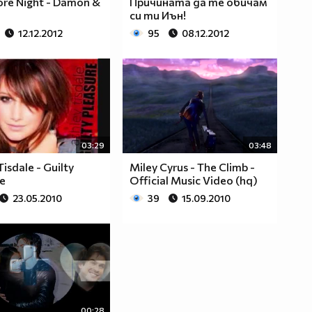
re Night - Damon &
Причината да те обичам
си ти Иън!
12.12.2012
95
08.12.2012
03:29
03:48
Tisdale - Guilty
Miley Cyrus - The Climb -
re
Official Music Video (hq)
23.05.2010
39
15.09.2010
00:28