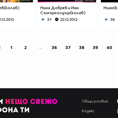
ев(колаб)
Нина Добрев и Иан
Ниан(к
Съмърхолдър(колаб)
2.12.2012
37
22.12.2012
36
1
2
...
36
37
38
39
40
Общи условия
Кодекс