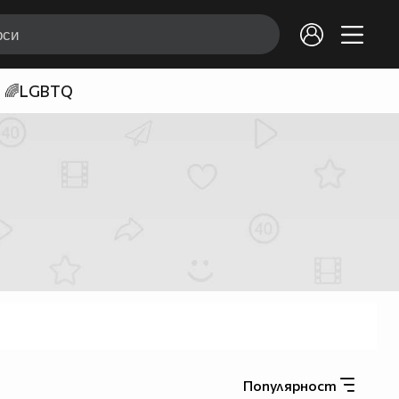
🌈LGBTQ
Популярност