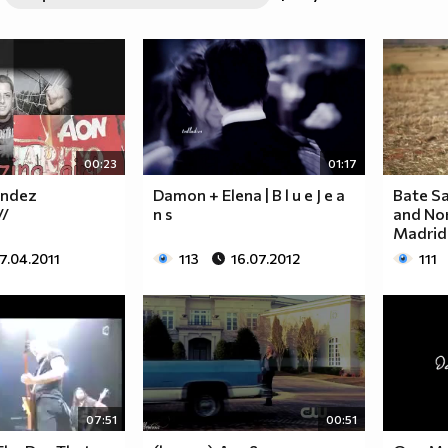
00:23
01:17
andez
Damon + Elena | B l u e J e a
Bate S
//
n s
and Nor
Madrid
7.04.2011
113
16.07.2012
111
07:51
00:51