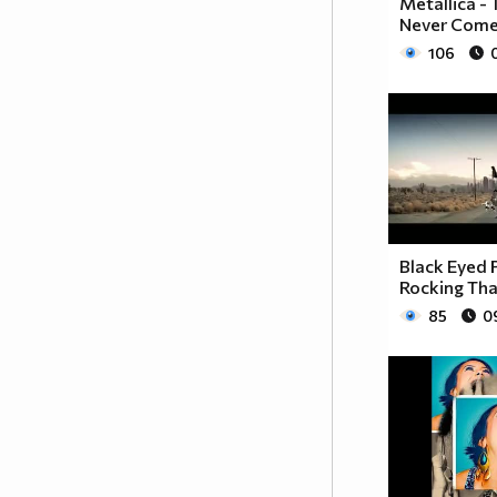
Metallica -
Never Comes
106
Black Eyed 
Rocking Th
85
0