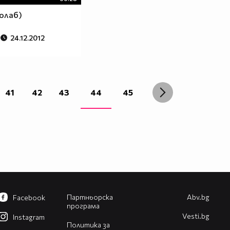
олаб)
24.12.2012
41
42
43
44
45
Партньорска
Abv.bg
Facebook
програма
Vesti.bg
Instagram
Политика за