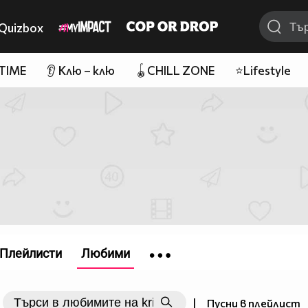
Quizbox
 TIME
👂 Клю – клю
🪀CHILL ZONE
⭐Lifestyle
Плейлисти
Любими
|
Пусни в плейлист