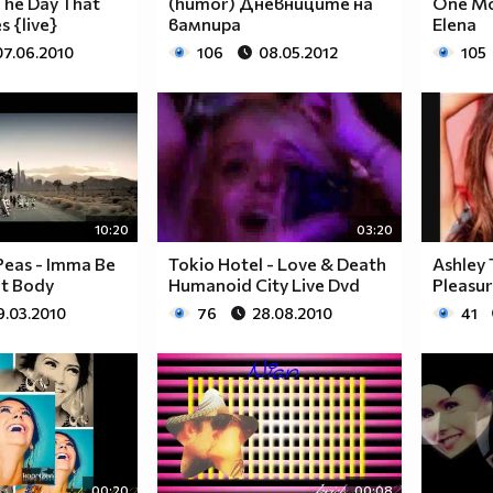
 The Day That
(humor) Дневниците на
One Mo
 {live}
вампира
Elena
07.06.2010
106
08.05.2012
105
10:20
03:20
Peas - Imma Be
Tokio Hotel - Love & Death
Ashley 
at Body
Humanoid City Live Dvd
Pleasu
9.03.2010
76
28.08.2010
41
00:20
00:08