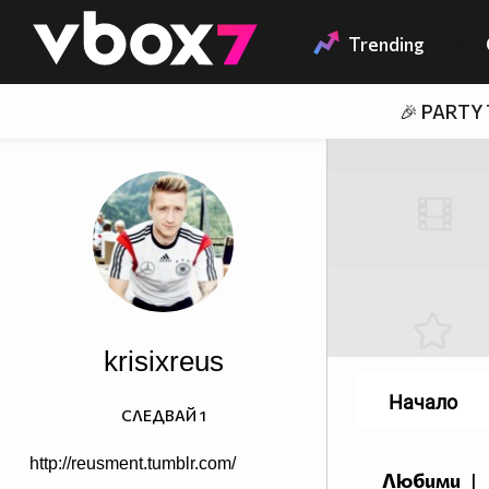
Member of
👾
Trending
🎉 PARTY
krisixreus
Начало
СЛЕДВАЙ
1
http://reusment.tumblr.com/
Любими
|