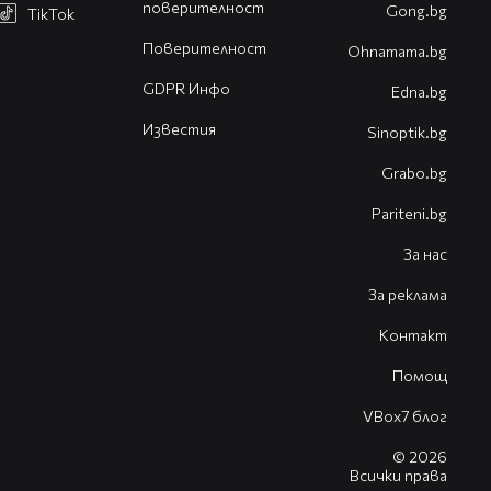
поверителност
Gong.bg
TikTok
Поверителност
Оhnamama.bg
GDPR Инфо
Edna.bg
Известия
Sinoptik.bg
Grabo.bg
Pariteni.bg
За нас
За реклама
Контакт
Помощ
VBox7 блог
© 2026
Всички права