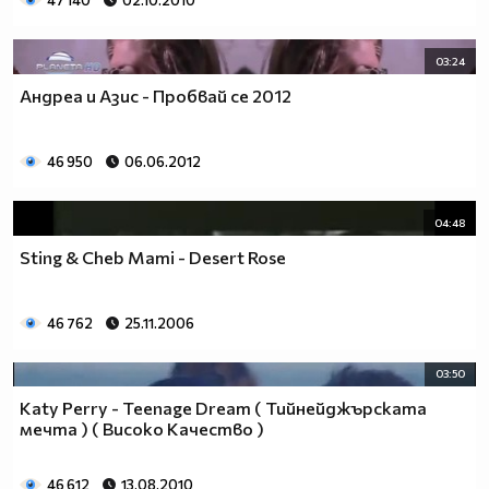
47 140
02.10.2010
03:24
Андреа и Азис - Пробвай се 2012
46 950
06.06.2012
04:48
Sting & Cheb Mami - Desert Rose
46 762
25.11.2006
03:50
Katy Perry - Teenage Dream ( Тийнейджърската
мечта ) ( Високо Качество )
46 612
13.08.2010