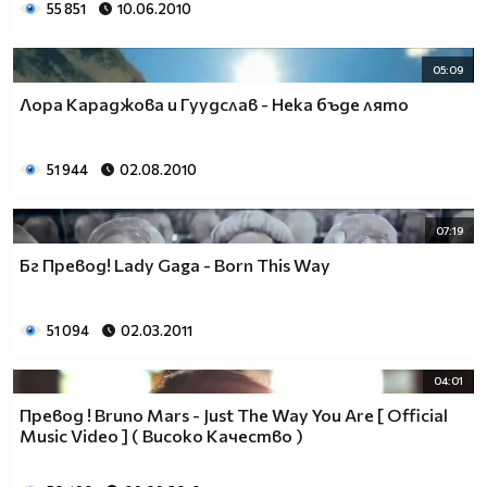
55 851
10.06.2010
05:09
Лора Караджова и Гуудслав - Нека бъде лято
51 944
02.08.2010
07:19
Бг Превод! Lady Gaga - Born This Way
51 094
02.03.2011
04:01
Превод ! Bruno Mars - Just The Way You Are [ Official
Music Video ] ( Високо Качество )