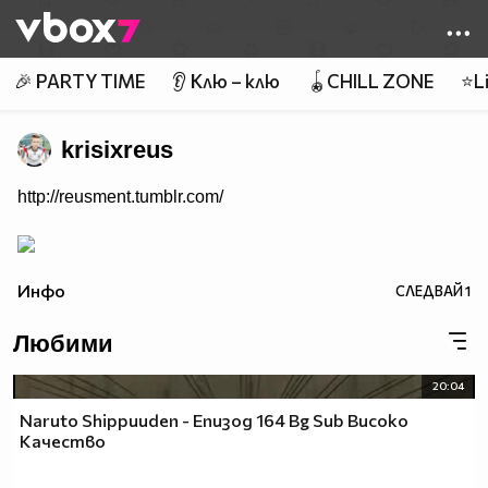
Member of
👾
🎉 PARTY TIME
👂 Клю – клю
🪀CHILL ZONE
⭐Li
krisixreus
http://reusment.tumblr.com/
Инфо
СЛЕДВАЙ
1
Любими
20:04
Naruto Shippuuden - Епизод 164 Bg Sub Високо
Качество