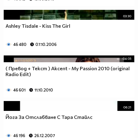
03:30
Ashley Tisdale - Kiss The Girl
46 480
07.10.2006
04:05
( Превод + Текст ) Akcent - My Passion 2010 (original
Radio Edit)
46 601
11.10.2010
06:21
Йога За Отслабване С Тара Стайлс
46 196
26.12.2007