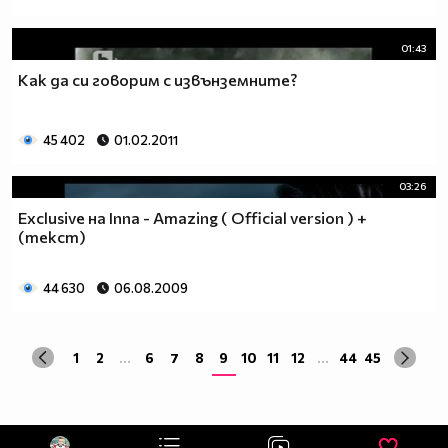
01:43
Как да си говорим с извънземните?
45 402
01.02.2011
03:26
Exclusive на Inna - Amazing ( Official version ) +
(текст)
44 630
06.08.2009
1
2
...
6
7
8
9
10
11
12
...
44
45