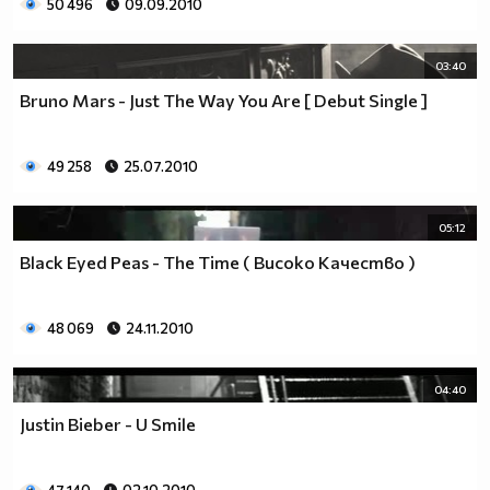
50 496
09.09.2010
03:40
Bruno Mars - Just The Way You Are [ Debut Single ]
49 258
25.07.2010
05:12
Black Eyed Peas - The Time ( Високо Качество )
48 069
24.11.2010
04:40
Justin Bieber - U Smile