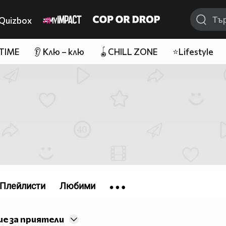
Quizbox
 TIME
👂 Клю – клю
🪀CHILL ZONE
⭐Lifestyle
Плейлисти
Любими
е за приятели