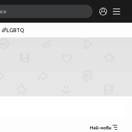
🌈LGBTQ
Най-нови