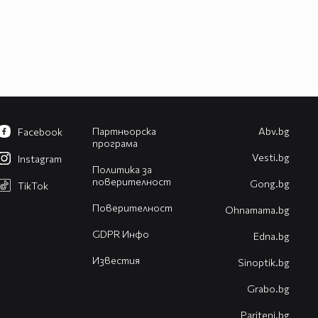
Партньорска
Abv.bg
Facebook
програма
Vesti.bg
Instagram
Политика за
поверителност
Gong.bg
TikTok
Поверителност
Оhnamama.bg
GDPR Инфо
Edna.bg
Известия
Sinoptik.bg
Grabo.bg
Pariteni.bg