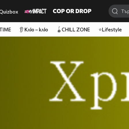
Quizbox
 TIME
👂 Клю – клю
🪀CHILL ZONE
⭐Lifestyle