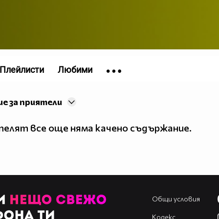
Плейлисти
Любими
е за приятели
елят все още няма качено съдържание.
Общи условия
Кодекс