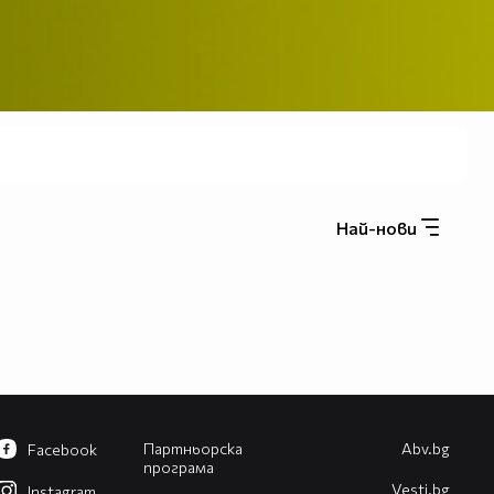
Най-нови
Партньорска
Abv.bg
Facebook
програма
Vesti.bg
Instagram