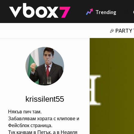
Member of
👾
Trending
🎉 PARTY
krissilent55
Някъв пич там.
Забавлявам хората с клипове и
Фейсблок страница.
Тук качвам в Петък, а в Неделя