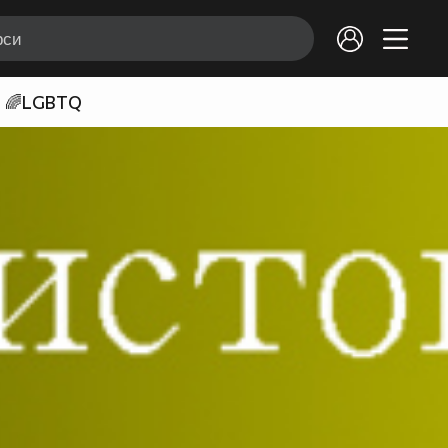
🌈LGBTQ