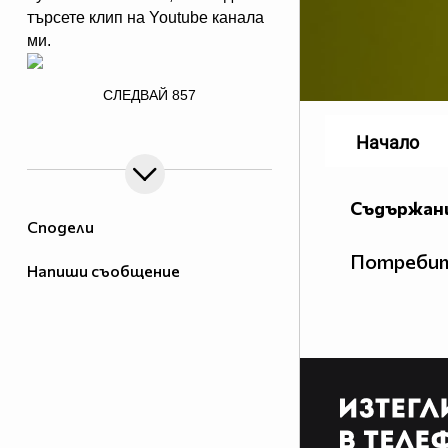
търсете клип на Youtube канала
ми.
СЛЕДВАЙ
857
Начало
alt="">
Съдържани
Сподели
Потребит
Напиши съобщение