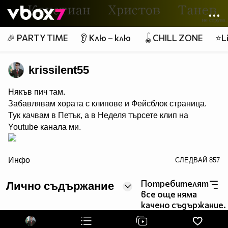
Member of
👾
🎉 PARTY TIME
👂 Клю – клю
🪀CHILL ZONE
⭐Li
krissilent55
Някъв пич там.
Забавлявам хората с клипове и Фейсблок страница.
Тук качвам в Петък, а в Неделя търсете клип на
Youtube канала ми.
Инфо
СЛЕДВАЙ
857
Потребителят
Лично съдържание
все още няма
качено съдържание.
alt="">