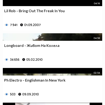
04:16
Lil Rob - Bring Out The Freak In You
7 941
01.09.2007
04:58
Longboard - Живот На Колела
34 656
05.02.2010
02:54
Ph Electro - Englishman In New York
503
09.09.2010