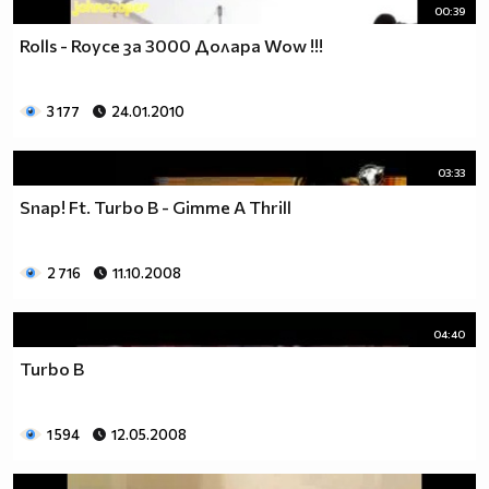
00:39
Rolls - Royce за 3000 Долара Wow !!!
3 177
24.01.2010
03:33
Snap! Ft. Turbo B - Gimme A Thrill
2 716
11.10.2008
04:40
Turbo B
1 594
12.05.2008