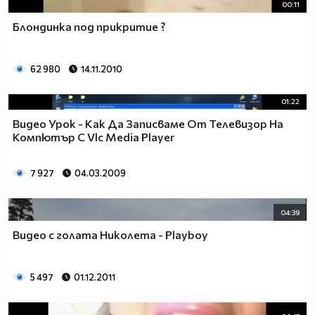
00:11
Блондинка под прикритие ?
62 980
14.11.2010
01:22
Видео Урок - Как Да Записваме От Телевизор На
Компютър С Vlc Media Player
7 927
04.03.2009
04:39
Видео с голата Николета - Playboy
5 497
01.12.2011