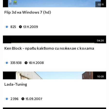
02:11
Flip 3d на Windows 7 (hd)
825
13.11.2009
04:26
Ken Block - прави каквото си пожелае с колата
335 938
18.11.2008
10:05
Lada-Tuning
2 396
15.09.2007