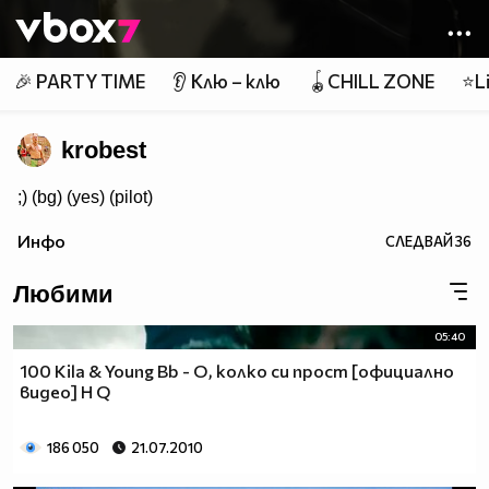
Member of
👾
🎉 PARTY TIME
👂 Клю – клю
🪀CHILL ZONE
⭐Li
krobest
;) (bg) (yes) (pilot)
Инфо
СЛЕДВАЙ
36
Любими
05:40
100 Kila & Young Bb - О, колко си прост [официално
видео] H Q
186 050
21.07.2010