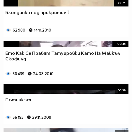
00:11
Блондинка под прикритие ?
62 980
14.11.2010
00:45
Ето Как Сe Правят Татуировки Като На Майкъл
Скофилд
56 439
24.08.2010
06:59
Пътникът
56 195
29.11.2009