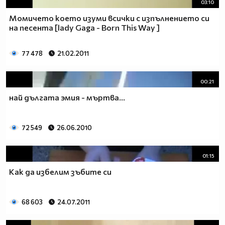
03:10
Момичето което изуми всички с изпълнението си
на песента [lady Gaga - Born This Way ]
77 478
21.02.2011
00:21
най дългата эмия - мъртва...
72 549
26.06.2010
01:15
Как да избелим зъбите си
68 603
24.07.2011