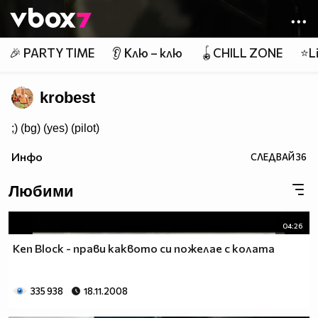
Member of
👾
🎉 PARTY TIME
👂 Клю – клю
🪀CHILL ZONE
⭐Li
krobest
;) (bg) (yes) (pilot)
Инфо
СЛЕДВАЙ
36
Любими
04:26
Ken Block - прави каквото си пожелае с колата
335 938
18.11.2008