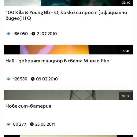
05:40
100 Kila & Young Bb - О, колко си прост [официално
видео] H Q
186 050
21.07.2010
02:40
Най - добрият танцьор в света Много Яко
126 586
09.02.2010
02:50
Човекът-батерия
80 277
25.05.2011