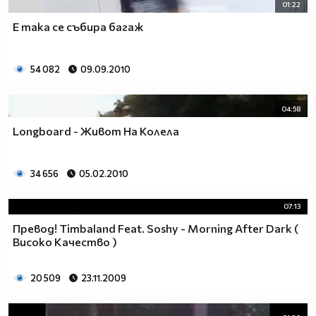
01:22
Е така се събира багаж
54 082
09.09.2010
04:58
Longboard - Живот На Колела
34 656
05.02.2010
07:13
Превод! Timbaland Feat. Soshy - Morning After Dark (
Високо Качество )
20 509
23.11.2009