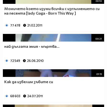
03:10
Момичето което изуми всички с изпълнението си
на песента [lady Gaga - Born This Way ]
77 478
21.02.2011
00:21
най дългата эмия - мъртва...
72 549
26.06.2010
01:15
Как да избелим зъбите си
68 603
24.07.2011