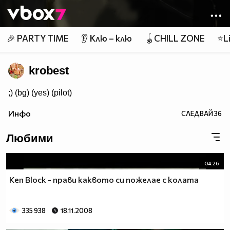
Member of
👾
🎉 PARTY TIME
👂 Клю – клю
🪀CHILL ZONE
⭐Li
krobest
;) (bg) (yes) (pilot)
Инфо
СЛЕДВАЙ
36
Любими
04:26
Ken Block - прави каквото си пожелае с колата
335 938
18.11.2008