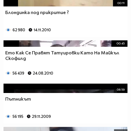
00:11
Блондинка под прикритие ?
62 980
14.11.2010
00:45
Ето Как Сe Правят Татуировки Като На Майкъл
Скофилд
56 439
24.08.2010
06:59
Пътникът
56 195
29.11.2009