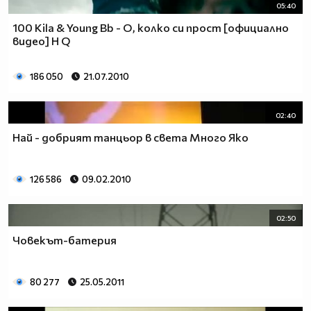
05:40
100 Kila & Young Bb - О, колко си прост [официално
видео] H Q
186 050
21.07.2010
02:40
Най - добрият танцьор в света Много Яко
126 586
09.02.2010
02:50
Човекът-батерия
80 277
25.05.2011