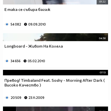
01:22
Е така се събира багаж
54 082
09.09.2010
04:58
Longboard - Живот На Колела
34 656
05.02.2010
07:13
Превод! Timbaland Feat. Soshy - Morning After Dark (
Високо Качество )
20 509
23.11.2009