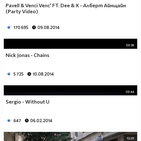
Pavell & Venci Venc' FT. Dee & X - Алберт Айнщайн
(Party Video)
170 695
09.08.2014
03:36
Nick Jonas - Chains
5 725
10.08.2014
03:44
Sergio - Without U
647
06.02.2014
13:01