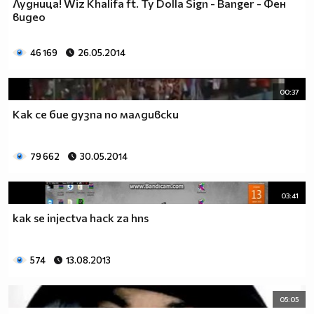
Лудница! Wiz Khalifa ft. Ty Dolla Sign - Banger - Фен
видео
46 169
26.05.2014
00:37
Как се бие дузпа по малдивски
79 662
30.05.2014
03:41
kak se injectva hack za hns
574
13.08.2013
05:05