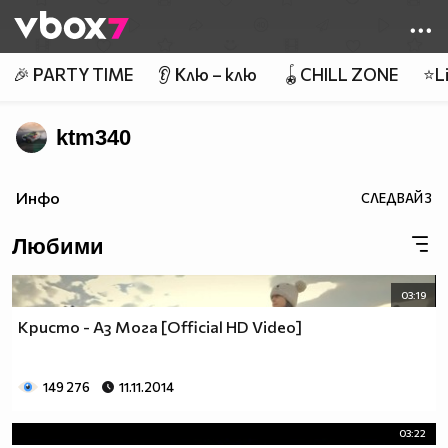
Member of
👾
🎉 PARTY TIME
👂 Клю – клю
🪀CHILL ZONE
⭐Li
ktm340
Инфо
СЛЕДВАЙ
3
Любими
03:19
Кристо - Аз Мога [Official HD Video]
149 276
11.11.2014
03:22