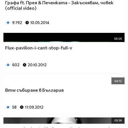
Графа ft. Прея & Печенката - Закъснявам, човек
(official video)
9 792
10.05.2014
05:05
Flux-pavilion-i-cant-stop-full-v
602
20.10.2012
04:12
Bmw събиране в България
58
17.09.2012
03:36