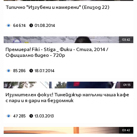
Типично "Изгубени и намерени" (Епизод 22)
64 674
01.08.2014
03:42
Премиера! Fiki - Stiga _ Фики - Стига, 2014 /
Официално видео - 720p
85 286
18.07.2014
01:15
Изумителен фокус! Тинейджър напълни чаша кафе
с пари и я дари на бездомник
47 285
13.03.2013
03:42