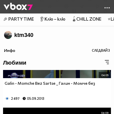
Member of
👾
🎉 PARTY TIME
👂 Клю – клю
🪀CHILL ZONE
⭐Li
ktm340
Инфо
СЛЕДВАЙ
3
Любими
04:05
Galin - Momche Bez Sartse _ Галин - Момче без
2 497
05.09.2013
04:09