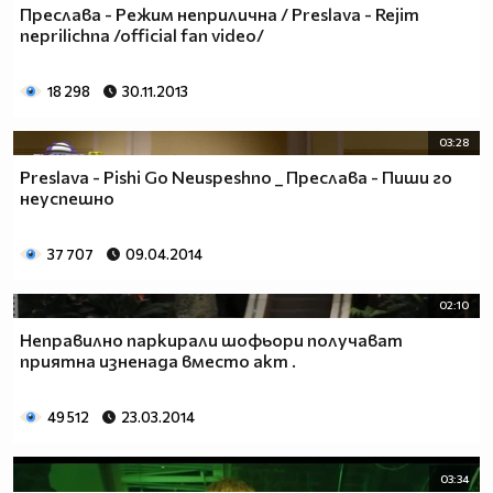
Преслава - Режим неприлична / Preslava - Rejim
neprilichna /official fan video/
18 298
30.11.2013
03:28
Preslava - Pishi Go Neuspeshno _ Преслава - Пиши го
неуспешно
37 707
09.04.2014
02:10
Неправилно паркирали шофьори получават
приятна изненада вместо акт .
49 512
23.03.2014
03:34