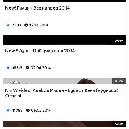
New! Галин - Все напред 2014
4 613
15.04.2014
05:27
New !! Азис - Пий цяла нощ 2014
16 313
02.04.2014
03:26
N E W video! Алекс и Илиян - Единствена (лудница) |
Official
11 798
06.03.2014
03:39