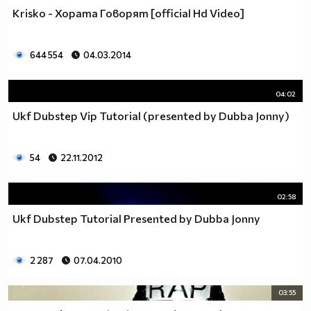
Krisko - Хората Говорят [official Hd Video]
644 554
04.03.2014
04:02
Ukf Dubstep Vip Tutorial (presented by Dubba Jonny)
54
22.11.2012
02:58
Ukf Dubstep Tutorial Presented by Dubba Jonny
2 287
07.04.2010
03:55