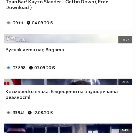
Трап Бас! Kayzo Slander - Gettin Down ( Free
Download )
29 111
04.09.2013
01:26
Руснак лети над водата
23 898
07.09.2013
01:30
Космически очила: Бъдещето на разширената
реалност!
33 941
12.08.2013
04:11