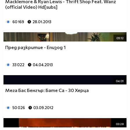
Macklemore & Ryan Lewis - Thrift Shop Feat. Wanz
(official Video) Hd[subs]
60 169
28.01.2013
05:12
Пред разкритие - Епизод 1
33 022
04.04.2013
04:01
Мега Бас Бенгър: Бате Са - 30 Херца
50 026
03.09.2012
03:28