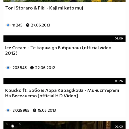
Toni Storaro & Fiki - Kaji mi kato muj
11 245
27.06.2013
03:09
Ice Cream - Те карам да вибрираш (official video
2012)
208 548
22.06.2012
03:26
Криско ft. Бобо & Лора Караджова - Министърът
На Веселието [official H D Video]
2 025 985
15.05.2013
06:05