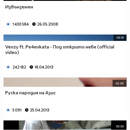
Извънземен
1 430 584
26.05.2008
03:18
Venzy ft. Pe4enkata - Под открито небе (official
video)
242 182
18.04.2013
02:50
Руска пародия на Азис
5 091
25.04.2013
05:03