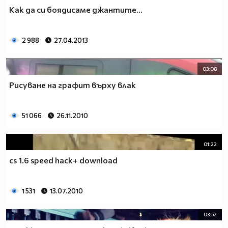
Как да си боядисаме джантите...
2 988
27.04.2013
03:08
Рисуване на графит върху влак
51 066
26.11.2010
01:22
cs 1.6 speed hack+ download
1 531
13.07.2010
03:52