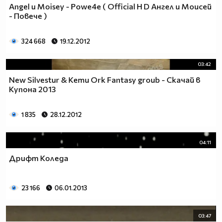
Angel и Moisey - Powe4e ( Official H D Ангел и Моисей
- Повече )
324 668
19.12.2012
03:42
New Silvestur & Кети Ork Fantasy groub - Скачай в
Купона 2013
1 835
28.12.2012
04:11
Дрифт Коледа
23 166
06.01.2013
03:47