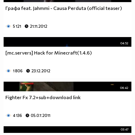
Графа feat. Jahmmi - Causa Perduta (official teaser)
5 121
21.11.2012
04:52
[mc.servers] Hack for Minecraft(1.4.6)
1 806
23.12.2012
06:42
Fighter Fx 7.2+sub+download link
4 136
05.07.2011
03:47