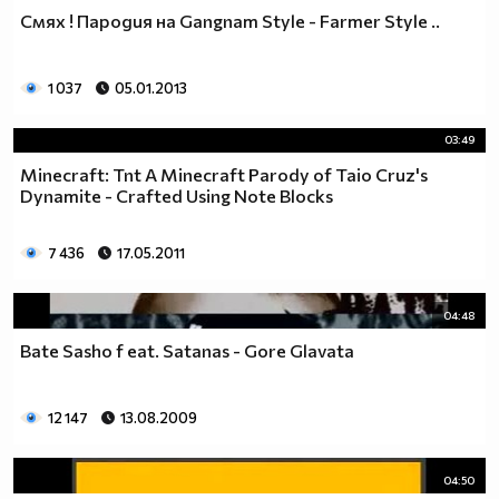
Смях ! Пародия на Gangnam Style - Farmer Style ..
1 037
05.01.2013
03:49
Minecraft: Tnt A Minecraft Parody of Taio Cruz's
Dynamite - Crafted Using Note Blocks
7 436
17.05.2011
04:48
Bate Sasho f eat. Satanas - Gore Glavata
12 147
13.08.2009
04:50