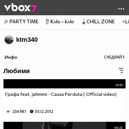
Member of
👾
🎉 PARTY TIME
👂 Клю – клю
🪀CHILL ZONE
⭐Li
ktm340
Инфо
СЛЕДВАЙ
3
Любими
03:53
Графа feat. Jahmmi - Causa Perduta ( Official video)
234 987
03.12.2012
00:22