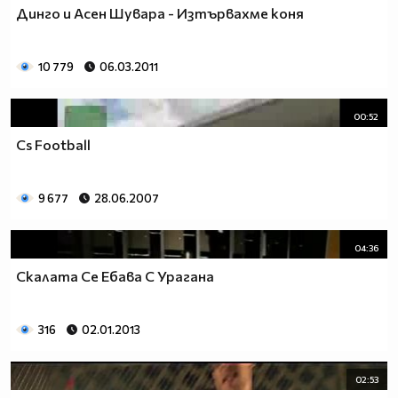
Динго и Асен Шувара - Изтървахме коня
10 779
06.03.2011
00:52
Cs Football
9 677
28.06.2007
04:36
Скалата Се Ебава С Урагана
316
02.01.2013
02:53