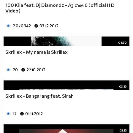
100 Kila feat. Dj Diamondz - Аз съм 6 (official H D
Video)
2 070 342
03.12.2012
04:50
Skrillex - My name is Skrillex
20
27.10.2012
03:35
Skrillex - Bangarang feat. Sirah
17
01.11.2012
03:15