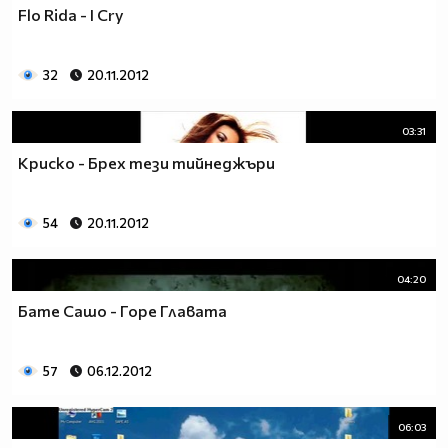
Flo Rida - I Cry
32
20.11.2012
03:31
Криско - Брех тези тийнеджъри
54
20.11.2012
04:20
Бате Сашо - Горе Главата
57
06.12.2012
06:03