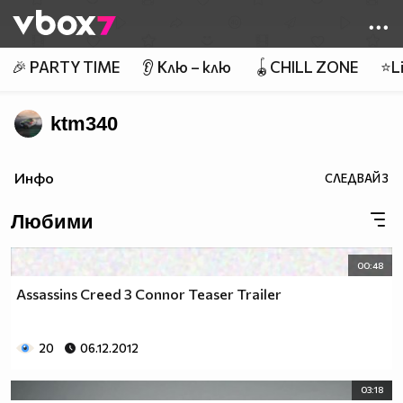
Member of
👾
🎉 PARTY TIME
👂 Клю – клю
🪀CHILL ZONE
⭐Li
ktm340
Инфо
СЛЕДВАЙ
3
Любими
00:48
Assassins Creed 3 Connor Teaser Trailer
20
06.12.2012
03:18