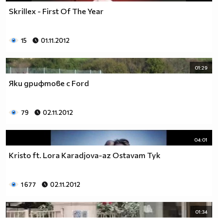
Skrillex - First Of The Year
15
01.11.2012
01:29
Яки дрифтове с Ford
79
02.11.2012
04:01
Kristo ft. Lora Karadjova-az Ostavam Tyk
1 677
02.11.2012
01:34