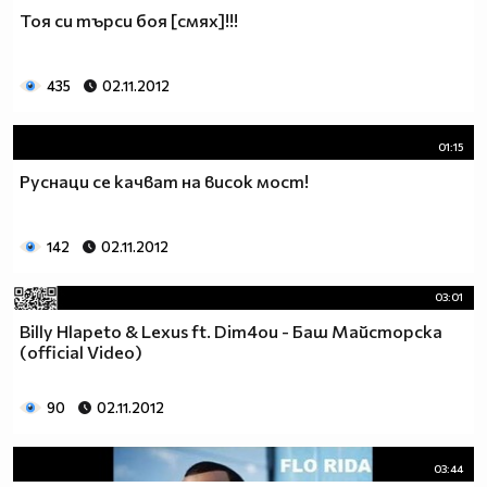
Тоя си търси боя [смях]!!!
435
02.11.2012
01:15
Руснаци се качват на висок мост!
142
02.11.2012
03:01
Billy Hlapeto & Lexus ft. Dim4ou - Баш Майсторска
(оfficial Video)
90
02.11.2012
03:44