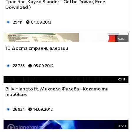
Трап Бас! Kayzo Slander - Gettin Down ( Free
Download )
29 111
04.09.2013
02:31
10 Доста странни алергии
28 283
05.09.2012
03:18
Billy Hlapeto ft. Михаела Филева - Когато ти
трябвам
26 934
14.09.2012
03:28