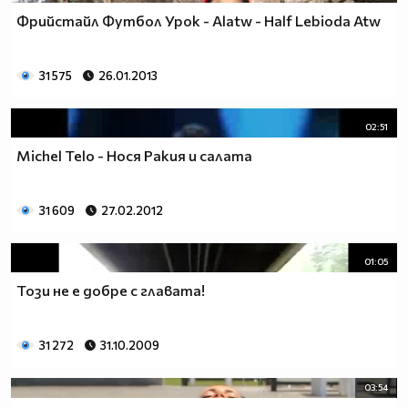
Фрийстайл Футбол Урок - Alatw - Half Lebioda Atw
31 575
26.01.2013
02:51
Michel Telo - Нося Ракия и салата
31 609
27.02.2012
01:05
Този не е добре с главата!
31 272
31.10.2009
03:54