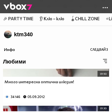
Member of
👾
🎉 PARTY TIME
👂 Клю – клю
🪀CHILL ZONE
⭐Li
ktm340
Инфо
СЛЕДВАЙ
3
Любими
01:50
Много интересна оптична илюзия!
34 146
05.09.2012
01:30