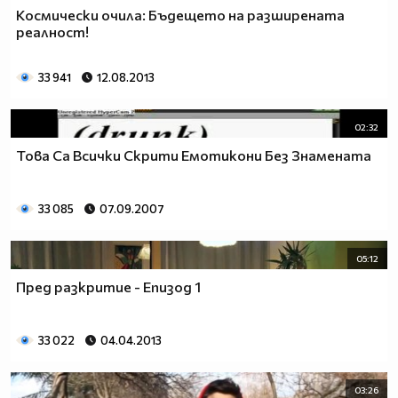
Космически очила: Бъдещето на разширената
реалност!
33 941
12.08.2013
02:32
Това Са Всички Скрити Емотикони Без Знамената
33 085
07.09.2007
05:12
Пред разкритие - Епизод 1
33 022
04.04.2013
03:26