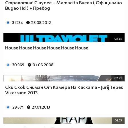
Страхотна! Claydee – Mamacita Buena ( Официално
Видео Hd ) + Превод
31 234
28.08.2012
05:34
House House House House House House
30 969
07.06.2008
02:21
Ски Скок Сниман От Камера На Каската - Jurij Tepes
Vikersund 2013
29 671
27.01.2013
03:55