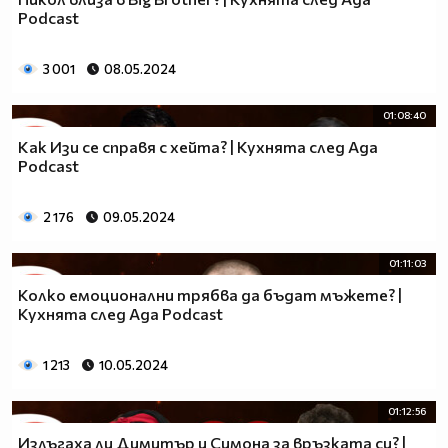
Podcast
3 001
08.05.2024
01:08:40
Как Изи се справя с хейта? | Кухнята след Ада
Podcast
2 176
09.05.2024
01:11:03
Колко емоционални трябва да бъдат мъжете? |
Кухнята след Ада Podcast
1 213
10.05.2024
01:12:56
Излъгаха ли Димитър и Симона за връзката си? |