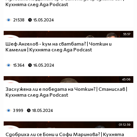
Кухнята след Ада Podcast
21 538
15.05.2024
55:57
Шеф Ангелов - кум на сватбата? | Чоткин и
Камелия | Кухнята след Ада Podcast
15 364
16.05.2024
45:06
Заслужена ли е победата на Чоткин? | Станислав |
Кухнята след Ада Podcast
3 999
18.05.2024
01:12:59
Сдобриха ли се Бони и Софи Маринова? | Кухнята