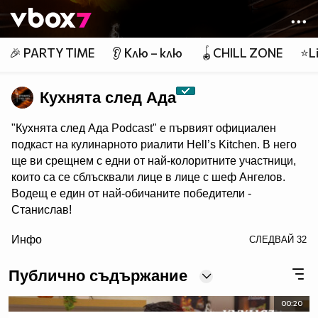
Member of
👾
🎉 PARTY TIME
👂 Клю – клю
🪀CHILL ZONE
⭐Li
Кухнята след Ада
"Кухнята след Ада Podcast" e първият официален
подкаст на кулинарното риалити Hell’s Kitchen. В него
ще ви срещнем с едни от най-колоритните участници,
които са се сблъсквали лице в лице с шеф Ангелов.
Водещ е един от най-обичаните победители -
Станислав!
/> Гледайте "Кухнята след Ада Podcast" в NovaPlay,
Инфо
СЛЕДВАЙ
32
Vbox7 и YouTube!
Публично съдържание
00:20