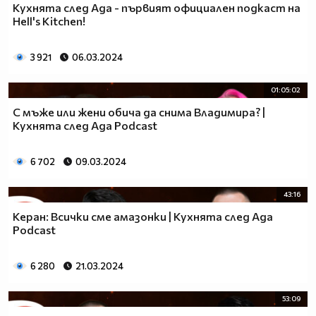
Кухнята след Ада - първият официален подкаст на
Hell's Kitchen!
3 921
06.03.2024
01:05:02
С мъже или жени обича да снима Владимира? |
Кухнята след Ада Podcast
6 702
09.03.2024
43:16
Керан: Всички сме амазонки | Кухнята след Ада
Podcast
6 280
21.03.2024
53:09