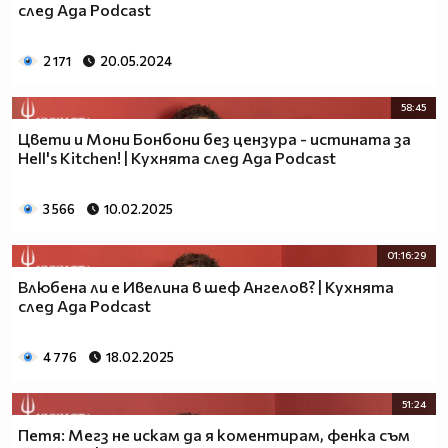
след Ада Podcast
2 171
20.05.2024
58:45
Цвети и Мони Бонбони без цензура - истината за
Hell's Kitchen! | Кухнята след Ада Podcast
3 566
10.02.2025
01:16:29
Влюбена ли е Ивелина в шеф Ангелов? | Кухнята
след Ада Podcast
4 776
18.02.2025
51:24
Петя: Мегз не искам да я коментирам, фенка съм