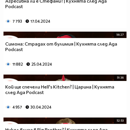
Агресивна ли е Стефани? | Кухнята след Ада
Podcast
7 793
17.04.2024
56:27
Симона: Страдах от булимия | Кухнята след Ада
Podcast
11 882
25.04.2024
51:36
Кой ще спечели Hell's Kitchen? | Царина | Кухнята
след Ада Podcast
4 957
30.04.2024
52:53
Никол влиза в Big Brother? | Кухнята след Ада