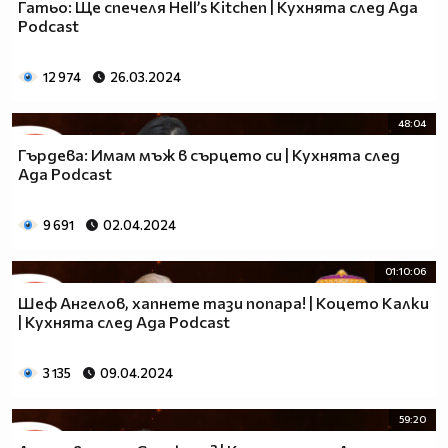
Гатьо: Ще спечеля Hell’s Kitchen | Кухнята след Ада
Podcast
12 974
26.03.2024
48:04
Гърдева: Имам мъж в сърцето си | Кухнята след
Ада Podcast
9 691
02.04.2024
01:10:06
Шеф Ангелов, хапнете тази попара! | Коцето Калки
| Кухнята след Ада Podcast
3 135
09.04.2024
59:20