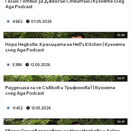
Галин: Готвих за Джейсън Стейтъм | Кухнята след
Ада Podcast
4 662
07.05.2026
52:49
Нора Недкова: Кралицата на Hell's Kitchen | Кухнята
след Ада Podcast
5 386
12.05.2026
54:57
Разделиха ли се Събков и Трифонова? | Кухнята
след Ада Podcast
11 452
13.05.2026
54:45
Евгени Генчев проговори за Нора Недкова и Лейди