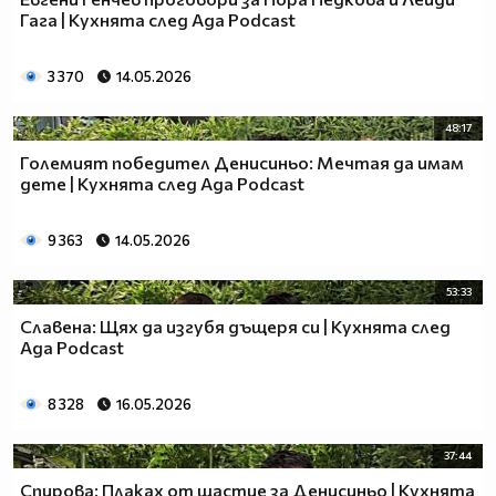
Гага | Кухнята след Ада Podcast
3 370
14.05.2026
48:17
Големият победител Денисиньо: Мечтая да имам
дете | Кухнята след Ада Podcast
9 363
14.05.2026
53:33
Славена: Щях да изгубя дъщеря си | Кухнята след
Ада Podcast
8 328
16.05.2026
37:44
Спирова: Плаках от щастие за Денисиньо | Кухнята