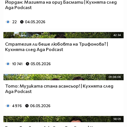
Йордан: Магията на ориз Басмати | Кухнята след
Ада Podcast
22
04.05.2026
42:34
Стратегия ли беше любовта на Трифонова? |
Кухнята след Ада Podcast
10 741
05.05.2026
01:06:06
Тото: Музиката стана асансьор! | Кухнята след
Ада Podcast
4 976
06.05.2026
58:05