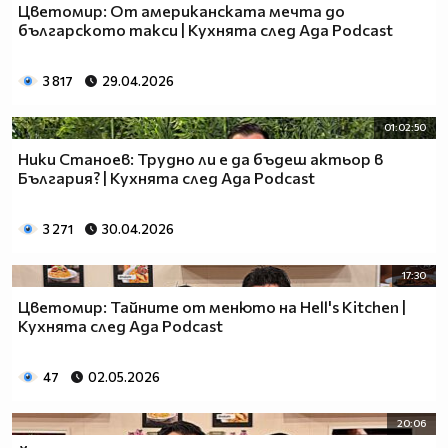
Цветомир: От американската мечта до
българското такси | Кухнята след Ада Podcast
3 817
29.04.2026
01:02:50
Ники Станоев: Трудно ли е да бъдеш актьор в
България? | Кухнята след Ада Podcast
3 271
30.04.2026
17:30
Цветомир: Тайните от менюто на Hell's Kitchen |
Кухнята след Ада Podcast
47
02.05.2026
20:06