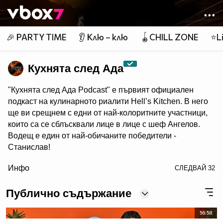
Member of
👾
🎉 PARTY TIME
👂 Клю – клю
🪀CHILL ZONE
⭐Li
Кухнята след Ада
"Кухнята след Ада Podcast" e първият официален
подкаст на кулинарното риалити Hell’s Kitchen. В него
ще ви срещнем с едни от най-колоритните участници,
които са се сблъсквали лице в лице с шеф Ангелов.
Водещ е един от най-обичаните победители -
Станислав!
/> Гледайте "Кухнята след Ада Podcast" в NovaPlay,
Инфо
СЛЕДВАЙ
32
Vbox7 и YouTube!
Публично съдържание
56:58