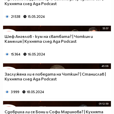
Кухнята след Ада Podcast
21 538
15.05.2024
55:57
Шеф Ангелов - кум на сватбата? | Чоткин и
Камелия | Кухнята след Ада Podcast
15 364
16.05.2024
45:06
Заслужена ли е победата на Чоткин? | Станислав |
Кухнята след Ада Podcast
3 999
18.05.2024
01:12:59
Сдобриха ли се Бони и Софи Маринова? | Кухнята