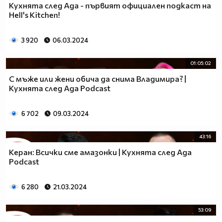
Кухнята след Ада - първият официален подкаст на
Hell's Kitchen!
3 920
06.03.2024
01:05:02
С мъже или жени обича да снима Владимира? |
Кухнята след Ада Podcast
6 702
09.03.2024
43:16
Керан: Всички сме амазонки | Кухнята след Ада
Podcast
6 280
21.03.2024
53:09