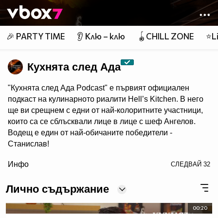
Member of
👾
🎉 PARTY TIME
👂 Клю – клю
🪀CHILL ZONE
⭐Li
Кухнята след Ада
"Кухнята след Ада Podcast" e първият официален
подкаст на кулинарното риалити Hell’s Kitchen. В него
ще ви срещнем с едни от най-колоритните участници,
които са се сблъсквали лице в лице с шеф Ангелов.
Водещ е един от най-обичаните победители -
Станислав!
/> Гледайте "Кухнята след Ада Podcast" в NovaPlay,
Инфо
СЛЕДВАЙ
32
Vbox7 и YouTube!
Лично съдържание
00:20