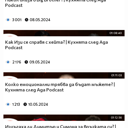
Podcast
3 001
08.05.2024
01:08:40
Как Изи се справя с хейта? | Кухнята след Ада
Podcast
2 176
09.05.2024
01:11:03
Колко емоционални трябва да бъдат мъжете? |
Кухнята след Ада Podcast
1 213
10.05.2024
01:12:56
Излъгаха ли Димитър и Симона за връзката си? |