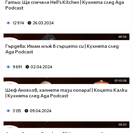
Гатьо: Ще спечеля Hell’s Kitchen | Кухнята след Ада
Podcast
12 974
26.03.2024
48:04
Гърдева: Имам мъж в сърцето си | Кухнята след
Ада Podcast
9 691
02.04.2024
01:10:06
Шеф Ангелов, хапнете тази попара! | Коцето Калки
| Кухнята след Ада Podcast
3 135
09.04.2024
59:20