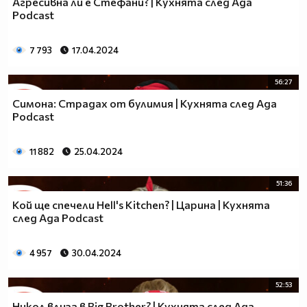
Агресивна ли е Стефани? | Кухнята след Ада
Podcast
7 793
17.04.2024
56:27
Симона: Страдах от булимия | Кухнята след Ада
Podcast
11 882
25.04.2024
51:36
Кой ще спечели Hell's Kitchen? | Царина | Кухнята
след Ада Podcast
4 957
30.04.2024
52:53
Никол влиза в Big Brother? | Кухнята след Ада