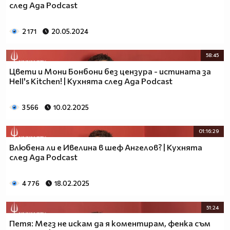
след Ада Podcast
2 171
20.05.2024
58:45
Цвети и Мони Бонбони без цензура - истината за
Hell's Kitchen! | Кухнята след Ада Podcast
3 566
10.02.2025
01:16:29
Влюбена ли е Ивелина в шеф Ангелов? | Кухнята
след Ада Podcast
4 776
18.02.2025
51:24
Петя: Мегз не искам да я коментирам, фенка съм