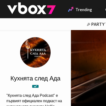
Member of
👾
Trending
🎉 PARTY
Кухнята след Ада
"Кухнята след Ада Podcast" e
първият официален подкаст на