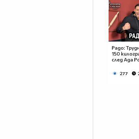
Радо: Трудн
150 килогр
след Ада P
277