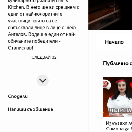
кулинарното риалити Hell’s
Kitchen. В него ще ви срещнем с
едни от най-колоритните
участници, които са се
сблъсквали лице в лице с шеф
Ангелов. Водещ е един от най-
обичаните победители -
Начало
Станислав!
/> Гледайте "Кухнята след Ада
СЛЕДВАЙ
32
Podcast" в NovaPlay, Vbox7 и
Публично 
YouTube!
Сподели
Напиши съобщение
Излъгаха 
Симона за 