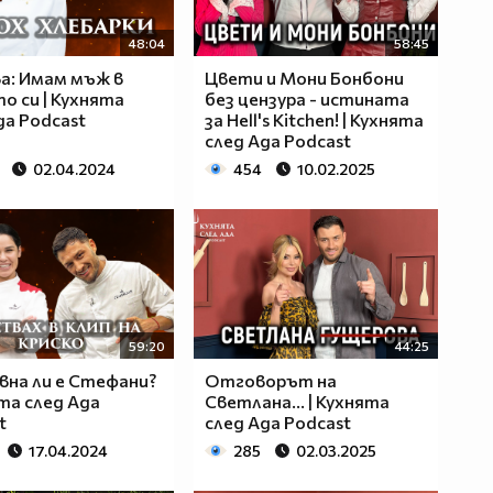
48:04
58:45
а: Имам мъж в
Цвети и Мони Бонбони
о си | Кухнята
без цензура - истината
да Podcast
за Hell's Kitchen! | Кухнята
след Ада Podcast
02.04.2024
454
10.02.2025
59:20
44:25
вна ли е Стефани?
Отговорът на
ята след Ада
Светлана... | Кухнята
t
след Ада Podcast
17.04.2024
285
02.03.2025