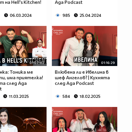
 на Hell's Kitchen!
Ада Podcast
7
06.03.2024
985
25.04.2024
01:07:02
01:16:29
нка: Тоника ме
Влюбена ли е Ивелина в
и, има приятелка!
шеф Ангелов? | Кухнята
ята след Ада
след Ада Podcast
t
11.03.2025
584
18.02.2025