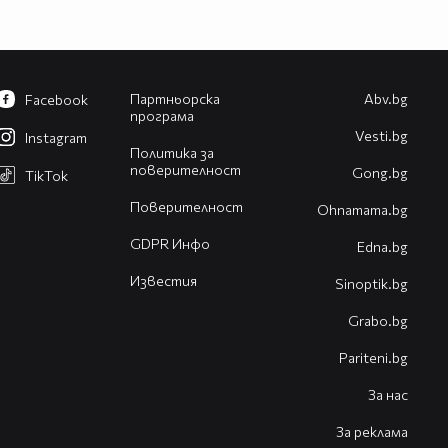
Партньорска
Abv.bg
Facebook
програма
Vesti.bg
Instagram
Политика за
поверителност
Gong.bg
TikTok
Поверителност
Оhnamama.bg
GDPR Инфо
Edna.bg
Известия
Sinoptik.bg
Grabo.bg
Pariteni.bg
За нас
За реклама