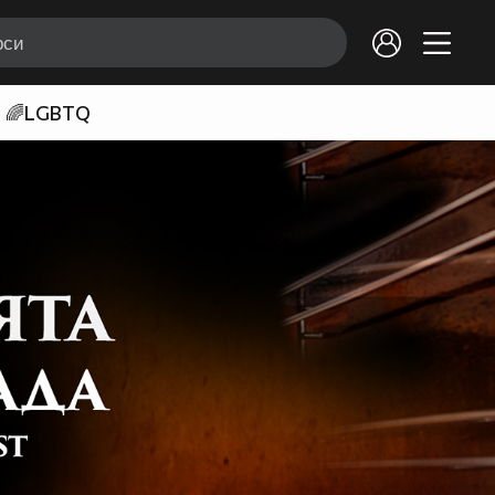
🌈LGBTQ