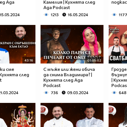
ед Ада
Камелия | Кухнята след
подкаст
Ада Podcast
15.05.2024
1213
16.05.2024
117
43:16
01:05:02
чки сме
С мъже или жени обича
Грозде
 Кухнята след
да снима Владимира? |
възмут
t
Кухнята след Ада
| Кухн
Podcast
Podcas
21.03.2024
736
09.03.2024
648