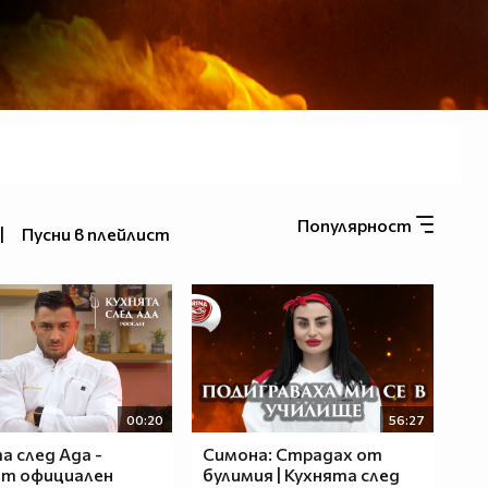
Популярност
|
Пусни в плейлист
00:20
56:27
а след Ада -
Симона: Страдах от
ят официален
булимия | Кухнята след