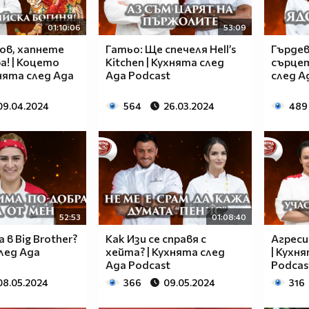
01:10:06
53:09
ов, хапнете
Гатьо: Ще спечеля Hell’s
Гърдев
а! | Коцето
Kitchen | Кухнята след
сърцет
хнята след Ада
Ада Podcast
след А
09.04.2024
564
26.03.2024
489
52:53
01:08:40
 в Big Brother?
Как Изи се справя с
Агреси
след Ада
хейта? | Кухнята след
| Кухн
Ада Podcast
Podcas
08.05.2024
366
09.05.2024
316