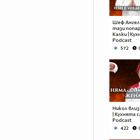
Шеф Ангел
тази попар
Калки | Ку
Podcast
572
Никол влиза
| Кухнята 
Podcast
422