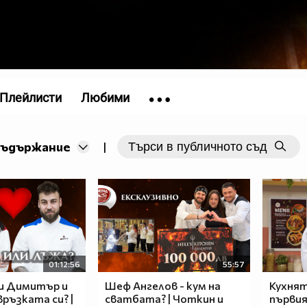
Плейлисти
Любими
съдържание
|
01:12:56
55:57
ли Димитър и
Шеф Ангелов - кум на
Кухнят
връзката си? |
сватбата? | Чоткин и
първи