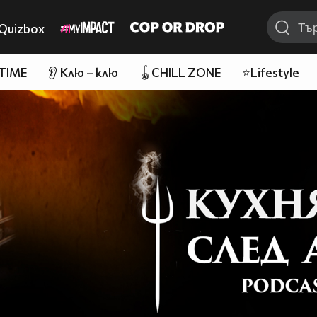
Quizbox
 TIME
👂 Клю – клю
🪀CHILL ZONE
⭐Lifestyle