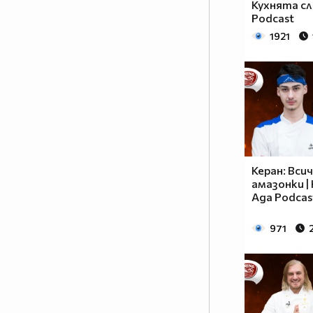
Кухнята сл
Podcast
1921
Керан: Вси
амазонки |
Ада Podcas
971