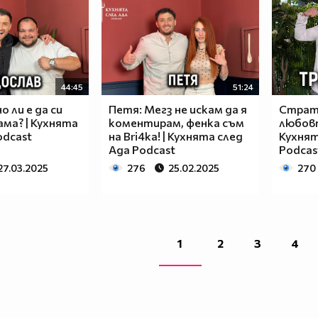
44:45
51:24
о ли е да си
Петя: Мегз не искам да я
Страт
ама? | Кухнята
коментирам, фенка съм
любовт
odcast
на Bri4ka! | Кухнята след
Кухнят
Ада Podcast
Podcas
27.03.2025
276
25.02.2025
270
1
2
3
4