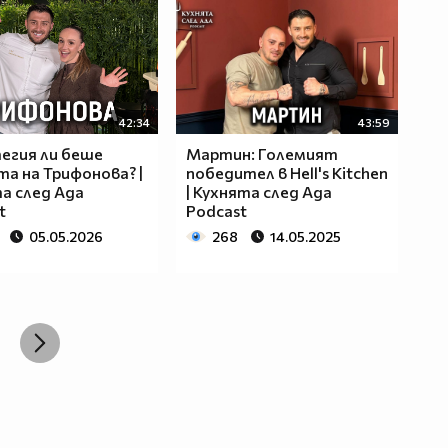
42:34
43:59
егия ли беше
Мартин: Големият
а на Трифонова? |
победител в Hell's Kitchen
а след Ада
| Кухнята след Ада
t
Podcast
05.05.2026
268
14.05.2025