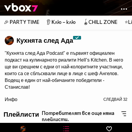
Member of
👾
🎉 PARTY TIME
👂 Клю – клю
🪀CHILL ZONE
⭐Li
Кухнята след Ада
"Кухнята след Ада Podcast" e първият официален
подкаст на кулинарното риалити Hell’s Kitchen. В него
ще ви срещнем с едни от най-колоритните участници,
които са се сблъсквали лице в лице с шеф Ангелов.
Водещ е един от най-обичаните победители -
Станислав!
/> Гледайте "Кухнята след Ада Podcast" в NovaPlay,
Инфо
СЛЕДВАЙ
32
Vbox7 и YouTube!
Потребителят все още няма
Плейлисти
плейлисти.