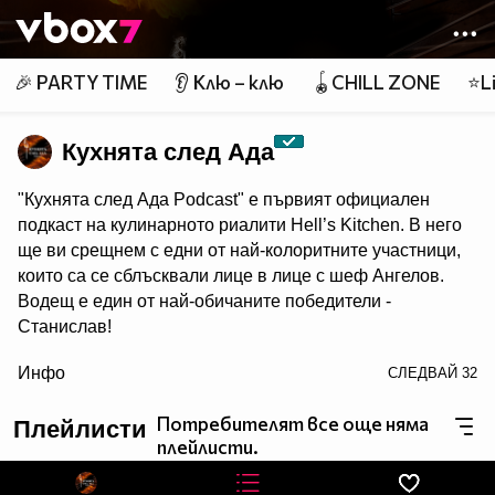
Member of
👾
🎉 PARTY TIME
👂 Клю – клю
🪀CHILL ZONE
⭐Li
Кухнята след Ада
"Кухнята след Ада Podcast" e първият официален
подкаст на кулинарното риалити Hell’s Kitchen. В него
ще ви срещнем с едни от най-колоритните участници,
които са се сблъсквали лице в лице с шеф Ангелов.
Водещ е един от най-обичаните победители -
Станислав!
/> Гледайте "Кухнята след Ада Podcast" в NovaPlay,
Инфо
СЛЕДВАЙ
32
Vbox7 и YouTube!
Потребителят все още няма
Плейлисти
плейлисти.