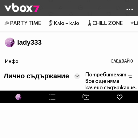
Member of
👾
🎉 PARTY TIME
👂 Клю – клю
🪀CHILL ZONE
⭐Li
lady333
Инфо
СЛЕДВАЙ
0
Потребителят
Лично съдържание
все още няма
качено съдържание.