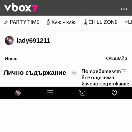
Member of
👾
🎉 PARTY TIME
👂 Клю – клю
🪀CHILL ZONE
⭐Li
lady691211
Инфо
СЛЕДВАЙ
2
Потребителят
Лично съдържание
все още няма
качено съдържание.