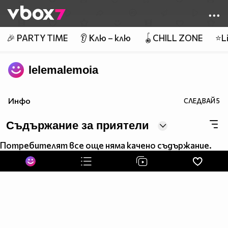
Member of
👾
🎉 PARTY TIME
👂 Клю – клю
🪀CHILL ZONE
⭐Li
lelemalemoia
Инфо
СЛЕДВАЙ
5
Съдържание за приятели
Потребителят все още няма качено съдържание.