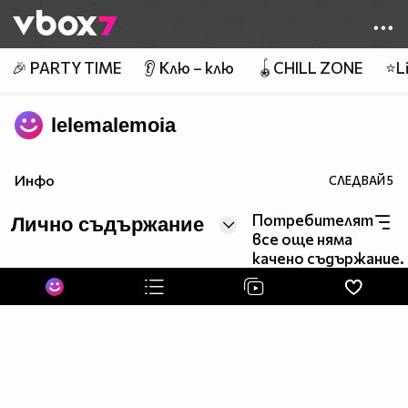
Member of
👾
🎉 PARTY TIME
👂 Клю – клю
🪀CHILL ZONE
⭐Li
lelemalemoia
Инфо
СЛЕДВАЙ
5
Потребителят
Лично съдържание
все още няма
качено съдържание.