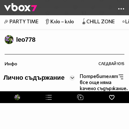
Member of
👾
🎉 PARTY TIME
👂 Клю – клю
🪀CHILL ZONE
⭐Li
leo778
________________________________________________
Инфо
СЛЕДВАЙ
1015
Потребителят
Лично съдържание
все още няма
качено съдържание.