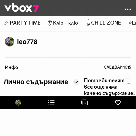
Member of
👾
🎉 PARTY TIME
👂 Клю – клю
🪀CHILL ZONE
⭐Li
leo778
________________________________________________
Инфо
СЛЕДВАЙ
1015
Потребителят
Лично съдържание
все още няма
качено съдържание.