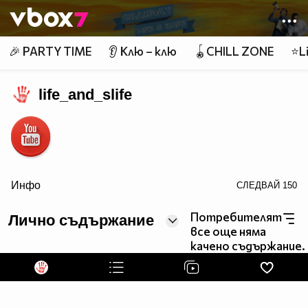
Member of
👾
🎉 PARTY TIME
👂 Клю – клю
🪀CHILL ZONE
⭐Li
life_and_slife
src="http://icons.iconarchive.com/icons/lunartemplates/moder
Инфо
СЛЕДВАЙ
150
Потребителят
Лично съдържание
social-media-circles/64/Facebook-icon.png" />
все още няма
качено съдържание.