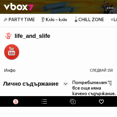
Member of
👾
🎉 PARTY TIME
👂 Клю – клю
🪀CHILL ZONE
⭐Li
life_and_slife
src="http://icons.iconarchive.com/icons/lunartemplates/moder
Инфо
СЛЕДВАЙ
150
Потребителят
Лично съдържание
social-media-circles/64/Facebook-icon.png" />
все още няма
качено съдържание.